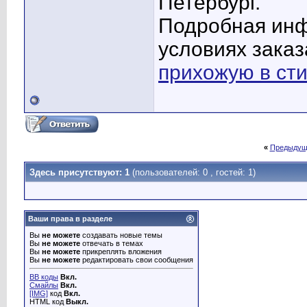
Петербург.
Подробная инф
условиях заказ
прихожую в ст
«
Предыдущ
Здесь присутствуют: 1
(пользователей: 0 , гостей: 1)
Ваши права в разделе
Вы
не можете
создавать новые темы
Вы
не можете
отвечать в темах
Вы
не можете
прикреплять вложения
Вы
не можете
редактировать свои сообщения
BB коды
Вкл.
Смайлы
Вкл.
[IMG]
код
Вкл.
HTML код
Выкл.