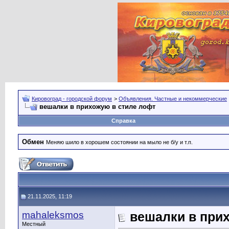
Кировоград - городской форум
>
Объявления. Частные и некоммерческие
вешалки в прихожую в стиле лофт
Справка
Обмен
Меняю шило в хорошем состоянии на мыло не б/у и т.п.
21.11.2025, 11:19
mahaleksmos
вешалки в при
Местный