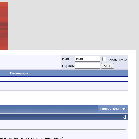
Имя
Запомнить?
Пароль
Календарь
Опции темы
#
1
возможности распознавания лиц?