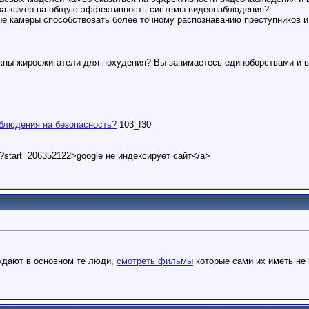
ора камер на общую эффективность системы видеонаблюдения?
ые камеры способствовать более точному распознаванию преступников 
жны жиросжигатели для похудения? Вы занимаетесь единоборствами и в
блюдения на безопасность?
103_f30
t?start=206352122>google не индексирует сайт</a>
ждают в основном те люди,
смотреть фильмы
которые сами их иметь не 