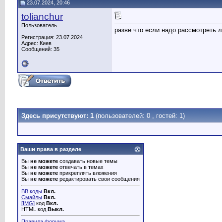
23.07.2024, 20:46
tolianchur
Пользователь
разве что если надо рассмотреть 
Регистрация: 23.07.2024
Адрес: Киев
Сообщений: 35
Здесь присутствуют: 1
(пользователей: 0 , гостей: 1)
Ваши права в разделе
Вы
не можете
создавать новые темы
Вы
не можете
отвечать в темах
Вы
не можете
прикреплять вложения
Вы
не можете
редактировать свои сообщения
BB коды
Вкл.
Смайлы
Вкл.
[IMG]
код
Вкл.
HTML код
Выкл.
Правила форума