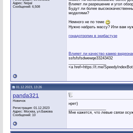
Адрес: Nepal
Влияет ли разрешение и угол обз
Сообщений: 6,508
Будут ли более высококачественн
моделями?
Немного не по теме
Нужно набрать массу? Или вам ну
гонадотропин в экибастузе
Влияет ли качество камер видеона
ssfsfsfsdwewqe33243432
__________________
<a href=https://t.me/SpeedyIndexBo
01.12.2023, 13:26
panda321
Новичок
нрет)
__________________
Регистрация: 01.12.2023
Адрес: Москва, ул.Бажова
Мне кажется, что левые связи осу
Сообщений: 10