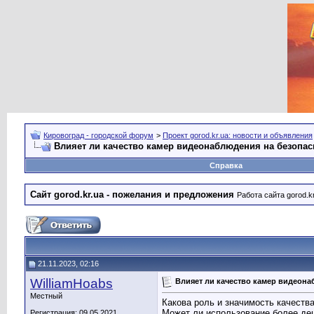
Кировоград - городской форум
>
Проект gorod.kr.ua: новости и объявления
Влияет ли качество камер видеонаблюдения на безопас
Справка
Сайт gorod.kr.ua - пожелания и предложения
Работа сайта gorod.k
21.11.2023, 02:16
WilliamHoabs
Влияет ли качество камер видеона
Местный
Какова роль и значимость качеств
Может ли использование более де
Регистрация: 09.05.2021