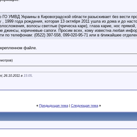
о ГО УМВД Украины в Кировоградской области разыскивает без вести п
 1999 года рождения, которая 13 октября 2011 ушла из дома и до насто
елосложения, волосы светлые (прическа каре), глаза карие, нос прямой,
ые джинсы, коричневые сапоги. Просим всех, кому известна любая инф
и по телефонам: (0522) 397-558, 099-020-95-71 или в ближайшее отделе
икрепленном файле.
смотров)
i; 26.10.2011 в
15:05
.
«
Предыдущая тема
|
Следующая тема
»