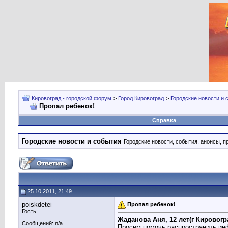
Кировоград - городской форум
>
Город Кировоград
>
Городские новости и 
Пропал ребенок!
Справка
Городские новости и события
Городские новости, события, анонсы, п
25.10.2011, 21:49
poiskdetei
Пропал ребенок!
Гость
Жаданова Аня, 12 лет(г Кировогр
Сообщений: n/a
Просим помочь распространить и