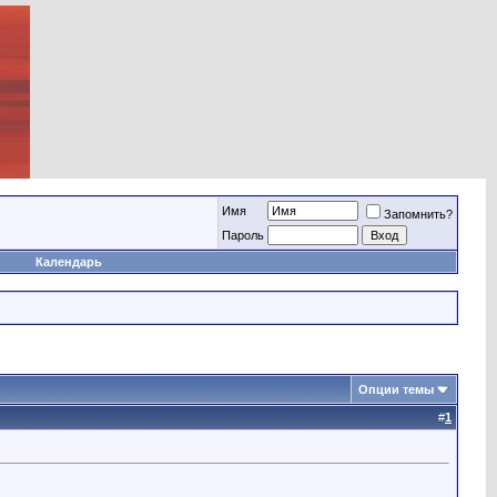
Имя
Запомнить?
Пароль
Календарь
Опции темы
#
1