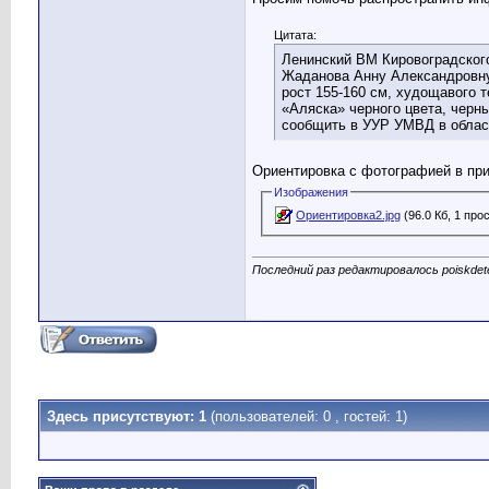
Цитата:
Ленинский ВМ Кировоградског
Жаданова Анну Александровну ,
рост 155-160 см, худощавого т
«Аляска» черного цвета, черн
сообщить в УУР УМВД в област
Ориентировка с фотографией в пр
Изображения
Ориентировка2.jpg
(96.0 Кб, 1 про
Последний раз редактировалось poiskdete
Здесь присутствуют: 1
(пользователей: 0 , гостей: 1)