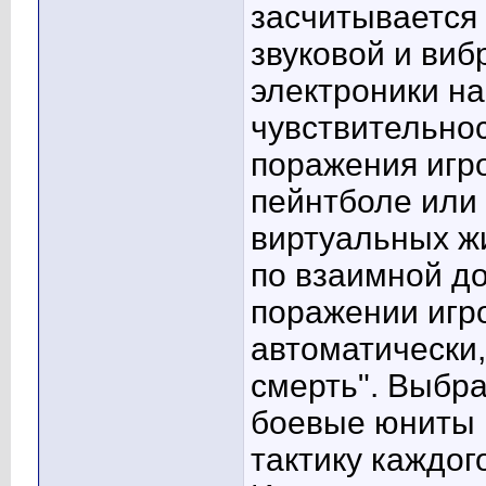
засчитывается
звуковой и виб
электроники на
чувствительнос
поражения игро
пейнтболе или
виртуальных ж
по взаимной д
поражении игро
автоматически,
смерть". Выбр
боевые юниты 
тактику каждог