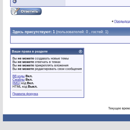
«
Предыдущ
Здесь присутствуют: 1
(пользователей: 0 , гостей: 1)
Ваши права в разделе
Вы
не можете
создавать новые темы
Вы
не можете
отвечать в темах
Вы
не можете
прикреплять вложения
Вы
не можете
редактировать свои сообщения
BB коды
Вкл.
Смайлы
Вкл.
[IMG]
код
Вкл.
HTML код
Выкл.
Правила форума
Текущее врем