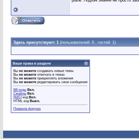
plane. Подібні знання не просто з
Здесь присутствуют: 1
(пользователей: 0 , гостей: 1)
Ваши права в разделе
Вы
не можете
создавать новые темы
Вы
не можете
отвечать в темах
Вы
не можете
прикреплять вложения
Вы
не можете
редактировать свои сообщения
BB коды
Вкл.
Смайлы
Вкл.
[IMG]
код
Вкл.
HTML код
Выкл.
Правила форума