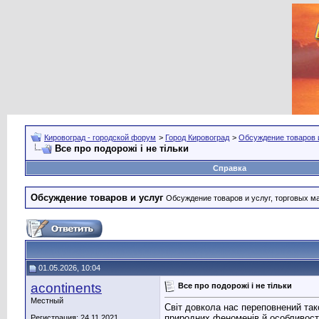
Кировоград - городской форум
>
Город Кировоград
>
Обсуждение товаров 
Все про подорожі і не тільки
Справка
Обсуждение товаров и услуг
Обсуждение товаров и услуг, торговых мар
01.05.2026, 10:04
acontinents
Все про подорожі і не тільки
Местный
Світ довкола нас переповнений так
природних феноменів й особливост
Регистрация: 24.11.2021