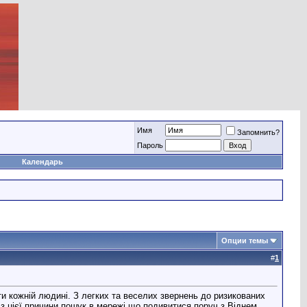
Имя
Запомнить?
Пароль
Календарь
Опции темы
#
1
и кожній людині. З легких та веселих звернень до ризикованих
 цієї причини пошук в мережі що подивитися поруч з Віднем