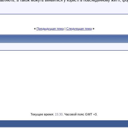
абавляють, а також можуть виявитися у користі в повсякденному житті, 
«
Предыдущая тема
|
Следующая тема
»
Текущее время:
15:30
. Часовой пояс GMT +3.