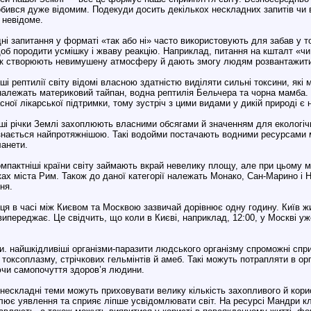
робився дуже відомим. Подекуди досить декількох нескладних запитів чи 
 невідоме.
едні запитання у форматі «так або ні» часто використовують для забав у то
об породити усмішку і жваву реакцію. Наприклад, питання на кшталт «чи з
нак створюють невимушену атмосферу й дають змогу людям розвантажити
іші рептилії світу відомі власною здатністю виділяти сильні токсини, як
належать материковий тайпан, водна рептилія Бельчера та чорна мамба. 
сної лікарської підтримки, тому зустріч з цими видами у дикій природі 
іші річки Землі захоплюють власними обсягами й значенням для екологі
визнається найпротяжнішою. Такі водойми постачають водними ресурсами м
ланети.
омпактніші країни світу займають вкрай невелику площу, але при цьому 
ах міста Рим. Також до даної категорії належать Монако, Сан-Марино і
ня.
ниця в часі між Києвом та Москвою зазвичай дорівнює одну годину. Київ 
переджає. Це свідчить, що коли в Києві, наприклад, 12:00, у Москві уже
и. найшкідливіші організми-паразити людського організму спроможні спри
токсоплазму, стрічкових гельмінтів й амеб. Такі можуть потрапляти в орг
чи самопочуття здоров’я людини.
 нескладні теми можуть приховувати велику кількість захопливого й кори
лює уявлення та сприяє ліпше усвідомлювати світ. На ресурсі Мандри клу