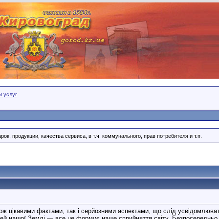
и услуг
ок, продукции, качества сервиса, в т.ч. коммунального, прав потребителя и т.п.
ож цікавими фактами, так і серйозними аспектами, що слід усвідомлюват
ей нашої Землі — все це формує наше сприйняття світу. Безпосередньо з