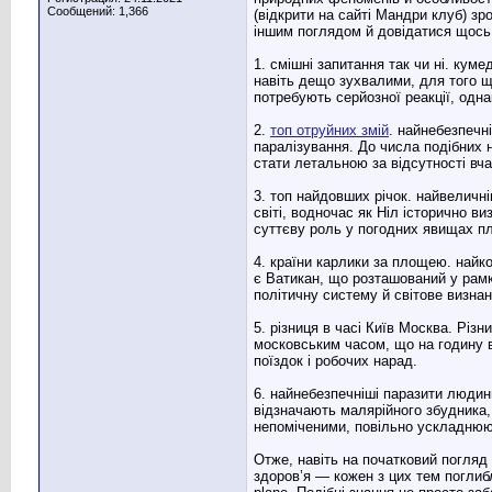
Сообщений: 1,366
(відкрити на сайті Мандри клуб) з
іншим поглядом й довідатися щось
1. смішні запитання так чи ні. кум
навіть дещо зухвалими, для того щ
потребують серйозної реакції, од
2.
топ отруйних змій
. найнебезпечн
паралізування. До числа подібних 
стати летальною за відсутності вча
3. топ найдовших річок. найвеличн
світі, водночас як Ніл історично 
суттєву роль у погодних явищах п
4. країни карлики за площею. найк
є Ватикан, що розташований у рамк
політичну систему й світове визнан
5. різниця в часі Київ Москва. Різ
московським часом, що на годину ви
поїздок і робочих нарад.
6. найнебезпечніші паразити людин
відзначають малярійного збудника, 
непоміченими, повільно ускладнюю
Отже, навіть на початковий погляд
здоров’я — кожен з цих тем поглиб