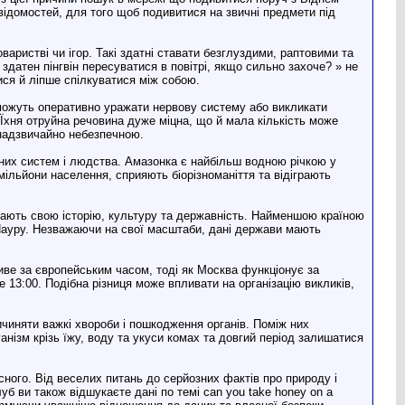
відомостей, для того щоб подивитися на звичні предмети під
варистві чи ігор. Такі здатні ставати безглуздими, раптовими та
датен пінгвін пересуватися в повітрі, якщо сильно захоче? » не
ся й ліпше спілкуватися між собою.
і можуть оперативно уражати нервову систему або викликати
Їхня отруйна речовина дуже міцна, що й мала кількість може
є надзвичайно небезпечною.
чних систем і людства. Амазонка є найбільш водною річкою у
ільйони населення, сприяють біорізноманіття та відіграють
мають свою історію, культуру та державність. Найменшою країною
 Науру. Незважаючи на свої масштаби, дані держави мають
живе за європейським часом, тоді як Москва функціонує за
 13:00. Подібна різниця може впливати на організацію викликів,
чиняти важкі хвороби і пошкодження органів. Поміж них
анізм крізь їжу, воду та укуси комах та довгий період залишатися
сного. Від веселих питань до серйозних фактів про природу і
б ви також відшукаєте дані по темі can you take honey on a