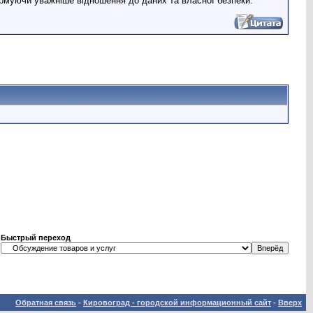
формуючи уважніше відношення до даних та власної безпеки.
Быстрый переход
Обратная связь
-
Кировоград - городской информационный сайт
-
Вверх