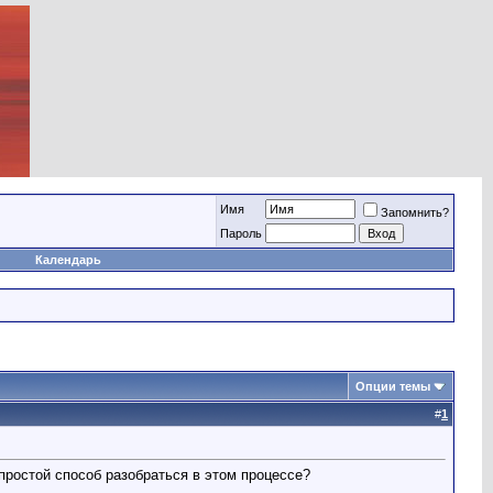
Имя
Запомнить?
Пароль
Календарь
Опции темы
#
1
простой способ разобраться в этом процессе?