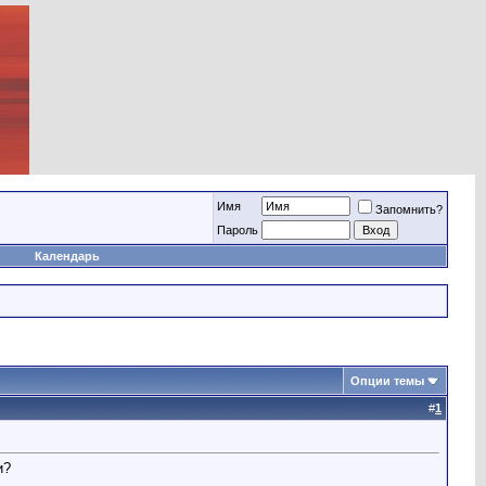
Имя
Запомнить?
Пароль
Календарь
Опции темы
#
1
и?