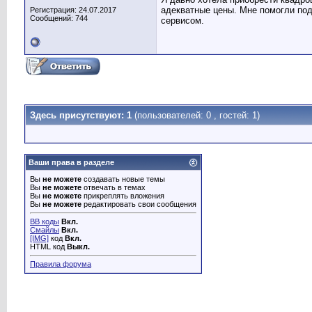
адекватные цены. Мне помогли по
Регистрация: 24.07.2017
Сообщений: 744
сервисом.
Здесь присутствуют: 1
(пользователей: 0 , гостей: 1)
Ваши права в разделе
Вы
не можете
создавать новые темы
Вы
не можете
отвечать в темах
Вы
не можете
прикреплять вложения
Вы
не можете
редактировать свои сообщения
BB коды
Вкл.
Смайлы
Вкл.
[IMG]
код
Вкл.
HTML код
Выкл.
Правила форума