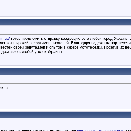
om.ua/
готов предложить отправку квадроциклов в любой город Украины
длагают широкий ассортимент моделей. Благодаря надежным партнерски
известен своей репутацией и опытом в сфере мототехники. Посетив их в
 доставке в любой уголок Украины.
икла
цикл для активного отдыха, потому искала
квадроцикл для взрослых
и о