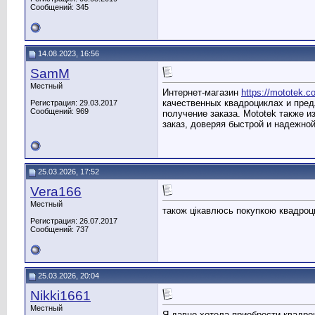
Сообщений: 345
14.08.2023, 16:56
SamM
Местный
Интернет-магазин
https://mototek.c
качественных квадроциклах и пре
Регистрация: 29.03.2017
Сообщений: 969
получение заказа. Mototek также 
заказ, доверяя быстрой и надежной
25.03.2026, 17:52
Vera166
Местный
також цікавлюсь покупкою квадроц
Регистрация: 26.07.2017
Сообщений: 737
25.03.2026, 20:04
Nikki1661
Местный
Я давно хотела приобрести квадро