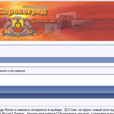
лания и обсуждения.
ge Rover и немного потерялся в выборе. 🤔 Стоит ли брать новый или п
ge Rover? Дизель, бензин или гибрид? Поделитесь опытом, советами и п