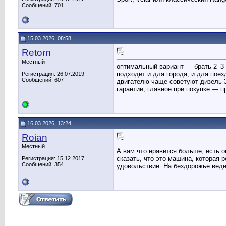
Сообщений: 701
15.03.2026, 08:58
Retorn
Местный
оптимальный вариант — брать 2–3-л
подходит и для города, и для поез
Регистрация: 26.07.2019
Сообщений: 607
двигателю чаще советуют дизель 3
гарантии; главное при покупке — 
16.03.2026, 13:24
Roian
Местный
А вам что нравится больше, есть о
сказать, что это машина, которая
Регистрация: 15.12.2017
Сообщений: 354
удовольствие. На бездорожье ведет