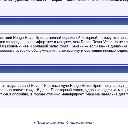
етний Range Rover Sport с полной сервисной историей, потому что новый
док за город — он комфортнее и мощнее, чем Range Rover Velar, но не та
.0 (экономичнее и большой запас хода), бензин — если важна динамика 
проверить историю обслуживания, электронику и состояние пневмоподвес
пыт езды на Land Rover? Я рекомендую Range Rover Sport, покупал тут
h
 реально радует каждый день. Просторный салон, удобные сиденья, мощ
 себя спокойно, в городе отлично маневрирует. Машина идеальна для те
«
Предыдущая тема
|
Следующая тема
»