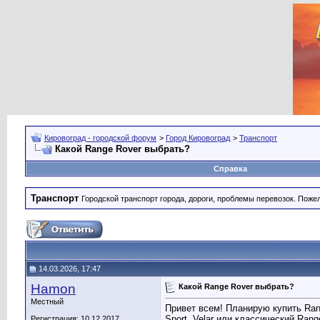
Кировоград - городской форум
>
Город Кировоград
>
Транспорт
Какой Range Rover выбрать?
Справка
Транспорт
Городской транспорт города, дороги, проблемы перевозок. Поже
14.03.2026, 17:47
Hamon
Какой Range Rover выбрать?
Местный
Привет всем! Планирую купить Ran
Sport, Velar или классический Ran
Регистрация: 10.12.2017