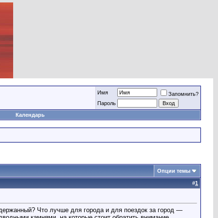
Имя
Запомнить?
Пароль
Календарь
Опции темы
#
1
одержанный? Что лучше для города и для поездок за город —
одводными камнями, на которые стоит обратить внимание.