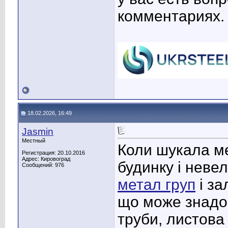
комментариях.
18.02.2026, 16:49
Jasmin
Местный
Коли шукала м
Регистрация: 20.10.2016
Адрес: Кировоград
будинку і неве
Сообщений: 976
метал груп
і за
що може знадо
труби, листова 