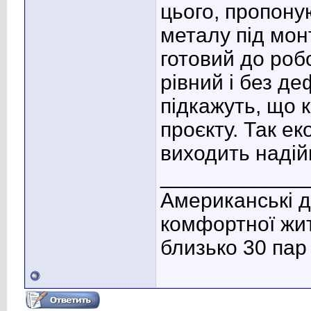
цього, пропоную
металу під мон
готовий до роб
рівний і без д
підкажуть, що 
проєкту. Так ек
виходить надій
____________
Американські д
комфортної жит
близько 30 пар 