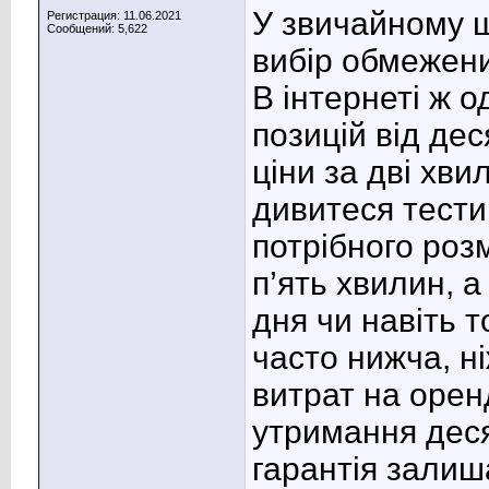
У звичайному ш
Регистрация: 11.06.2021
Сообщений: 5,622
вибір обмежени
В інтернеті ж о
позицій від дес
ціни за дві хви
дивитеся тести
потрібного роз
п’ять хвилин, 
дня чи навіть т
часто нижча, ні
витрат на орен
утримання деся
гарантія залиш