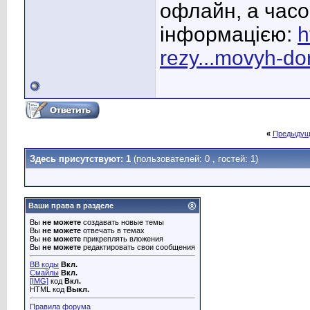
офлайн, а часо
інформацією:
h
rezy...movyh-do
«
Предыдущ
Здесь присутствуют: 1
(пользователей: 0 , гостей: 1)
Ваши права в разделе
Вы
не можете
создавать новые темы
Вы
не можете
отвечать в темах
Вы
не можете
прикреплять вложения
Вы
не можете
редактировать свои сообщения
BB коды
Вкл.
Смайлы
Вкл.
[IMG]
код
Вкл.
HTML код
Выкл.
Правила форума