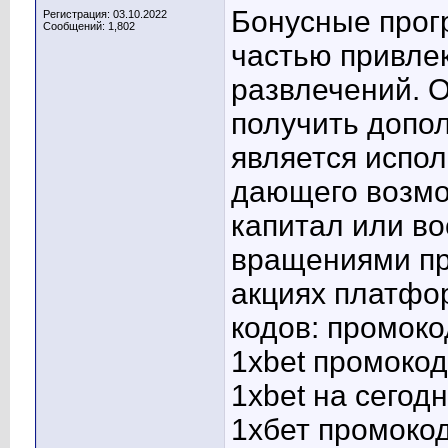
Бонусные прог
Регистрация: 03.10.2022
Сообщений: 1,802
частью привле
развлечений. 
получить допо
является испол
дающего возмо
капитал или в
вращениями пр
акциях платфо
кодов: промоко
1xbet промоко
1xbet на сегод
1хбет промокод