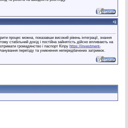
#
2
рити процес можна, показавши високий рівень інтеграції, знання
ому стабільний дохід і постійна зайнятість дійсно впливають на
 отримати громадянство і паспорт Кіпру
https://investment-
планування переїзду та уникнення непередбачених затримок.