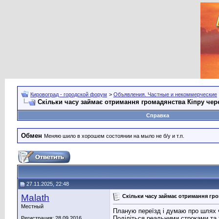
Кировоград - городской форум
>
Объявления. Частные и некоммерческие
Скільки часу займає отримання громадянства Кіпру че
Справка
Обмен
Меняю шило в хорошем состоянии на мыло не б/у и т.п.
27.11.2025, 22:48
Malath
Скільки часу займає отримання гр
Местный
Планую переїзд і думаю про шлях ч
Поділіться реальними строками та т
Регистрация: 28.09.2016