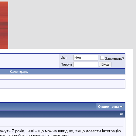
Имя
Запомнить?
Пароль
Календарь
Опции темы
#
1
ажуть 7 років, інші – що можна швидше, якщо довести інтеграцію.
охід та робота на швидкість розгляду.