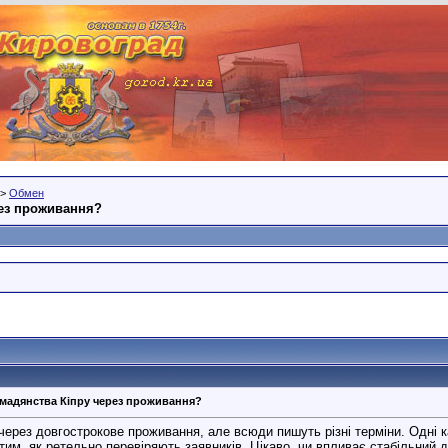
>
Обмен
рез проживання?
омадянства Кіпру через проживання?
ерез довгострокове проживання, але всюди пишуть різні терміни. Одні к
им, як ретельно перевіряють заявників. Цікаво, чи впливає стабільний д