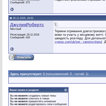
Сообщений: 373
28.11.2025, 18:52
ДжулияРобертс
Местный
Терміни отримання довгострокового 
мови та участь у місцевому житті.
Регистрация: 25.11.2016
Сообщений: 418
швидкість розгляду. Для детальної
cyprus.com/uk/ser...yanstvo-kipru/
. 
Здесь присутствуют: 1
(пользователей: 0 , гостей: 1)
Ваши права в разделе
Вы
не можете
создавать новые темы
Вы
не можете
отвечать в темах
Вы
не можете
прикреплять вложения
Вы
не можете
редактировать свои сообщения