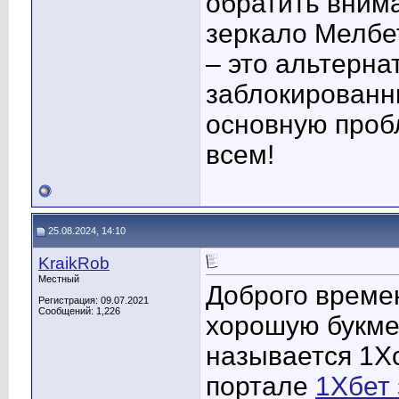
обратить вним
зеркало Мелб
– это альтерна
заблокированн
основную проб
всем!
25.08.2024, 14:10
KraikRob
Местный
Доброго времен
Регистрация: 09.07.2021
Сообщений: 1,226
хорошую букмек
называется 1X
портале
1Хбет