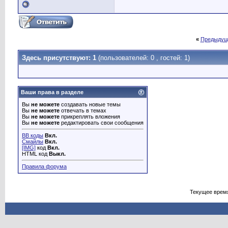
«
Предыдущ
Здесь присутствуют: 1
(пользователей: 0 , гостей: 1)
Ваши права в разделе
Вы
не можете
создавать новые темы
Вы
не можете
отвечать в темах
Вы
не можете
прикреплять вложения
Вы
не можете
редактировать свои сообщения
BB коды
Вкл.
Смайлы
Вкл.
[IMG]
код
Вкл.
HTML код
Выкл.
Правила форума
Текущее врем