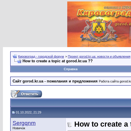
Кировоград - городской форум
>
Проект gorod.kr.ua: новости и объявления
How to create a topic at gorod.kr.ua ??
Справка
Сайт gorod.kr.ua - пожелания и предложения
Работа сайта gorod.k
01.10.2022, 21:29
Sergqnm
How to create a 
Новичок