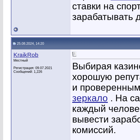
ставки на спор
зарабатывать 
25.08.2024, 14:20
KraikRob
Местный
Выбирая казино
Регистрация: 09.07.2021
Сообщений: 1,226
хорошую репут
и проверенным
зеркало
. На с
каждый человек
вывести зарабо
комиссий.