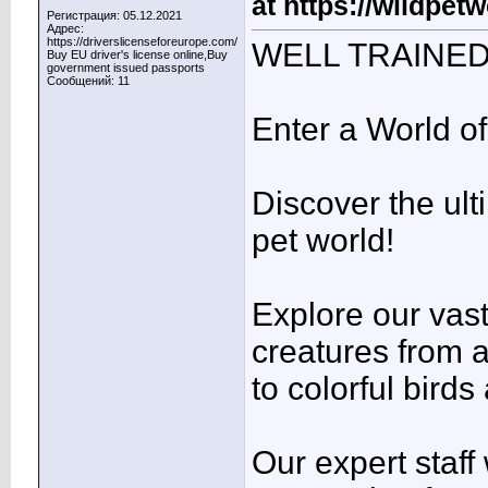
at https://wildpet
Регистрация: 05.12.2021
Адрес:
https://driverslicenseforeurope.com/
WELL TRAINED
Buy EU driver's license online,Buy
government issued passports
Сообщений: 11
Enter a World o
Discover the ult
pet world!
Explore our vast
creatures from a
to colorful bird
Our expert staff 