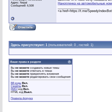
Адрес: Nepal
Нанопленка на автомобильные ном
Сообщений: 6,508
__________________
<a href=https://t.me/SpeedyIndexBo
Здесь присутствуют: 1
(пользователей: 0 , гостей: 1)
Ваши права в разделе
Вы
не можете
создавать новые темы
Вы
не можете
отвечать в темах
Вы
не можете
прикреплять вложения
Вы
не можете
редактировать свои сообщения
BB коды
Вкл.
Смайлы
Вкл.
[IMG]
код
Вкл.
HTML код
Выкл.
Правила форума