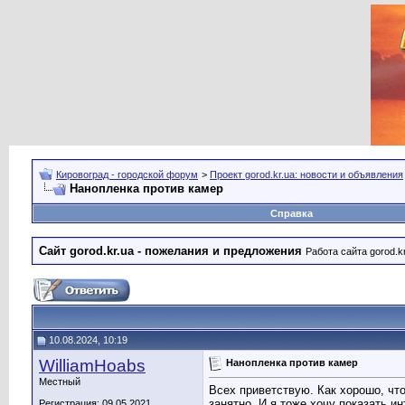
Кировоград - городской форум
>
Проект gorod.kr.ua: новости и объявления
Нанопленка против камер
Справка
Сайт gorod.kr.ua - пожелания и предложения
Работа сайта gorod.k
10.08.2024, 10:19
WilliamHoabs
Нанопленка против камер
Местный
Всех приветствую. Как хорошо, чт
занятно. И я тоже хочу показать 
Регистрация: 09.05.2021