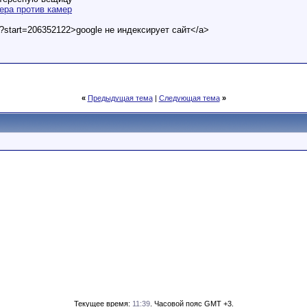
ера против камер
t?start=206352122>google не индексирует сайт</a>
«
Предыдущая тема
|
Следующая тема
»
Текущее время:
11:39
. Часовой пояс GMT +3.