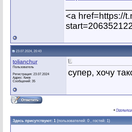
_____________
<a href=https:/
start=20635212
23.07.2024, 20:43
tolianchur
Пользователь
супер, хочу так
Регистрация: 23.07.2024
Адрес: Киев
Сообщений: 35
«
Предыдущ
Здесь присутствуют: 1
(пользователей: 0 , гостей: 1)