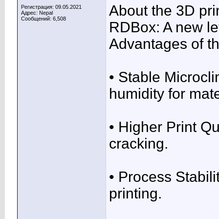
About the 3D pri
Регистрация: 09.05.2021
Адрес: Nepal
Сообщений: 6,508
RDBox: A new leve
Advantages of t
• Stable Microcl
humidity for mat
• Higher Print Q
cracking.
• Process Stabili
printing.