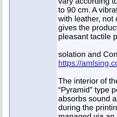
vary according t
to 90 cm. A vibr
with leather, not
gives the produc
pleasant tactile 
solation and Cont
https://amlsing.
The interior of t
“Pyramid” type p
absorbs sound an
during the printi
managed via an L