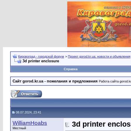
Кировоград - городской форум
>
Проект gorod.kr.ua: новости и объявления
3d printer enclosure
Справка
Сайт gorod.kr.ua - пожелания и предложения
Работа сайта gorod.k
08.07.2024, 23:41
WilliamHoabs
3d printer enclo
Местный