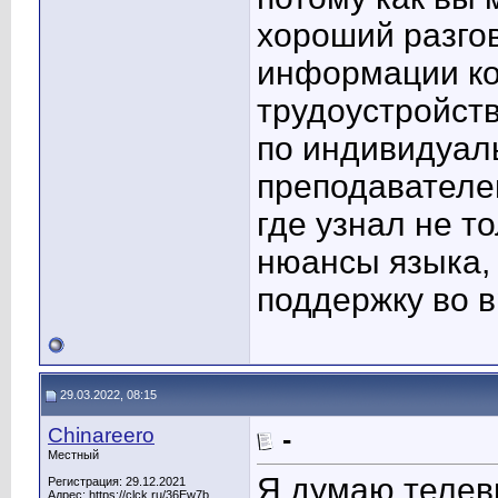
хороший разгов
информации ко
трудоустройст
по индивидуал
преподавателем
где узнал не 
нюансы языка,
поддержку во в
29.03.2022, 08:15
Chinareero
-
Местный
Я думаю телеви
Регистрация: 29.12.2021
Адрес: https://clck.ru/36Ew7b