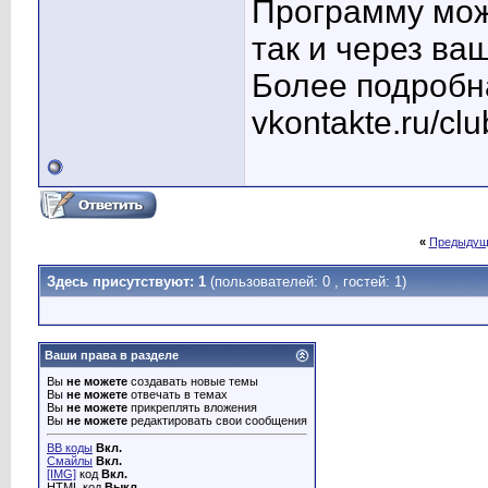
Программу можн
так и через в
Более подробн
vkontakte.ru/c
«
Предыдущ
Здесь присутствуют: 1
(пользователей: 0 , гостей: 1)
Ваши права в разделе
Вы
не можете
создавать новые темы
Вы
не можете
отвечать в темах
Вы
не можете
прикреплять вложения
Вы
не можете
редактировать свои сообщения
BB коды
Вкл.
Смайлы
Вкл.
[IMG]
код
Вкл.
HTML код
Выкл.