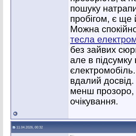
пошуку натрапив
пробігом, є ще
Можна спокійно
тесла електро
без зайвих сюр
але в підсумку
єлектромобіль.
вдалий досвід. 
менш прозоро, 
очікування.
11.04.2026, 00:32