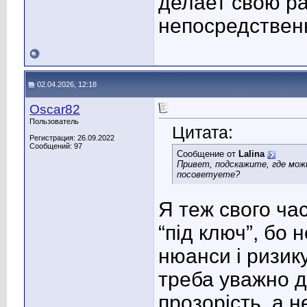
делает свою р
непосредственн
02.04.2026, 12:18
Oscar82
Пользователь
Цитата:
Регистрация: 26.09.2022
Сообщений: 97
Сообщение от
Lalina
Привет, подскажите, где мож
посоветуете?
Я теж свого ча
“під ключ”, бо 
нюанси і ризику
треба уважно д
прозорість, а н