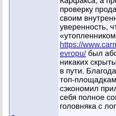
Карфакса, а п
проверку прод
своим внутрен
уверенность, ч
«утопленником»
https://www.carm
evropu/
был абс
никаких скрыт
в пути. Благода
топ-площадкам
сэкономил при
себя полное со
головняка с ло