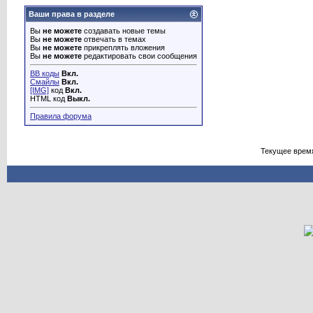
Ваши права в разделе
Вы
не можете
создавать новые темы
Вы
не можете
отвечать в темах
Вы
не можете
прикреплять вложения
Вы
не можете
редактировать свои сообщения
BB коды
Вкл.
Смайлы
Вкл.
[IMG]
код
Вкл.
HTML код
Выкл.
Правила форума
Текущее врем