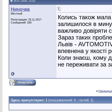
28.07.2026, 12:02
Ниночка
Местный
Колись також мала 
Регистрация: 25.11.2017
залишилося в минул
Сообщений: 330
важливо довіряти с
Зараз таких пробл
Львів - AVTOMOTI
впевнена у якості р
Коли знаєш, кому д
не переживати за з
«
Предыдущ
Здесь присутствуют: 1
(пользователей: 0 , гостей: 1)