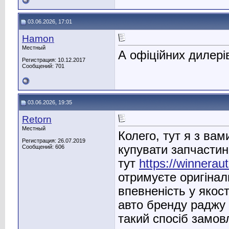
03.06.2026, 17:01
Hamon
Местный
А офіційних дилері
Регистрация: 10.12.2017
Сообщений: 701
03.06.2026, 19:35
Retorn
Местный
Колего, тут я з ва
Регистрация: 26.07.2019
купувати запчастин
Сообщений: 606
тут
https://winneraut
отримуєте оригінал
впевненість у якос
авто бренду раджу 
такий спосіб замов