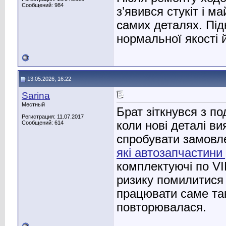
Сообщений: 984
з’явився стукіт і 
самих деталях. Під
нормальної якості 
13.05.2026, 16:22
Sarina
Местный
Брат зіткнувся з п
Регистрация: 11.07.2017
коли нові деталі ви
Сообщений: 614
спробувати замовл
які автозапчастини
комплектуючі по VI
ризику помилитися 
працювати саме так
повторювалася.