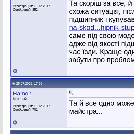
Та скоріш за все, 
Регистрация: 15.12.2017
схожа ситуація, пі
Сообщений: 352
підшипник і купува
na-skod...hipnik-stup
саме під свою моде
адже від якості пі
час їзди. Краще од
забути про проблем
25.07.2026, 17:58
Hamon
Местный
Та й все одно мож
Регистрация: 10.12.2017
майстра...
Сообщений: 701