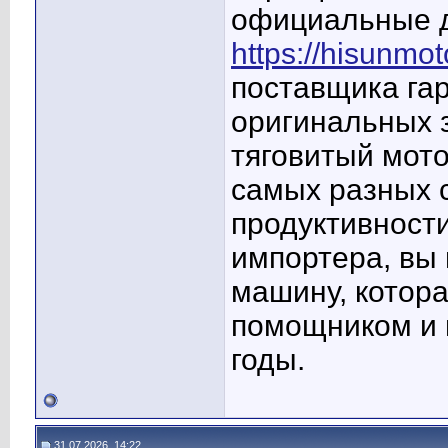
официальные д
https://hisunmo
поставщика га
оригинальных 
тяговитый мото
самых разных 
продуктивност
импортера, вы
машину, котор
помощником и 
годы.
31.07.2026, 14:22