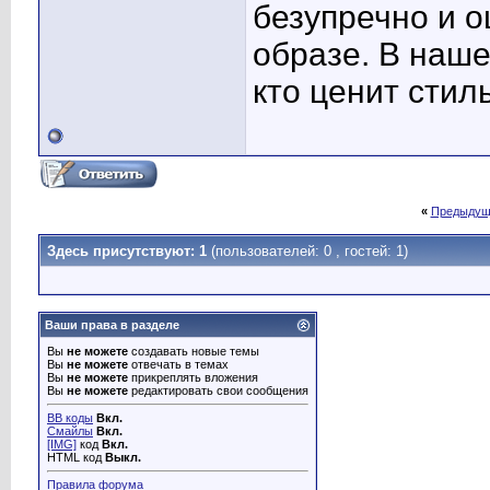
безупречно и 
образе. В наше
кто ценит стил
«
Предыдущ
Здесь присутствуют: 1
(пользователей: 0 , гостей: 1)
Ваши права в разделе
Вы
не можете
создавать новые темы
Вы
не можете
отвечать в темах
Вы
не можете
прикреплять вложения
Вы
не можете
редактировать свои сообщения
BB коды
Вкл.
Смайлы
Вкл.
[IMG]
код
Вкл.
HTML код
Выкл.
Правила форума