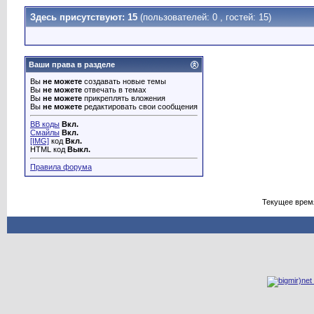
Здесь присутствуют: 15
(пользователей: 0 , гостей: 15)
Ваши права в разделе
Вы
не можете
создавать новые темы
Вы
не можете
отвечать в темах
Вы
не можете
прикреплять вложения
Вы
не можете
редактировать свои сообщения
BB коды
Вкл.
Смайлы
Вкл.
[IMG]
код
Вкл.
HTML код
Выкл.
Правила форума
Текущее врем