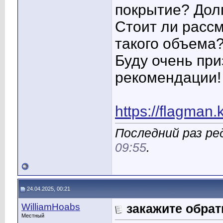
покрытие? Дол
Стоит ли расс
такого объема
Буду очень при
рекомендации!
https://flagman.
Последний раз ред
09:55
.
24.04.2025, 00:21
WilliamHoabs
закажите обра
Местный