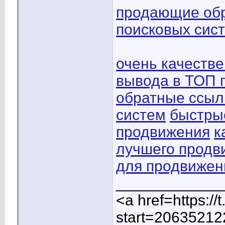
продающие обр
поисковых сис
очень качеств
вывода в ТОП 
обратные ссыл
систем
быстры
продвижения
к
лучшего продв
для продвижен
____________
<a href=https:/
start=20635212