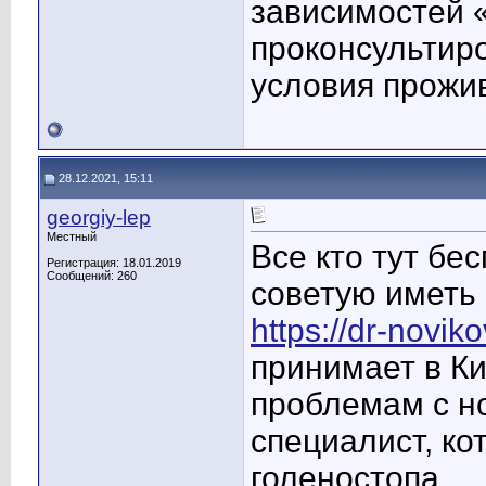
зависимостей «
проконсультиро
условия прожи
28.12.2021, 15:11
georgiy-lep
Местный
Все кто тут бе
Регистрация: 18.01.2019
Сообщений: 260
советую иметь
https://dr-novik
принимает в К
проблемам с н
специалист, к
голеностопа