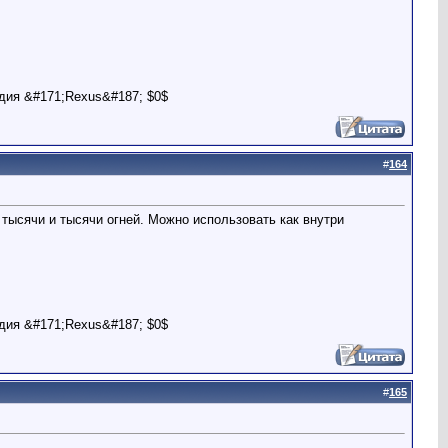
дия &#171;Rexus&#187; $0$
#
164
тысячи и тысячи огней. Можно использовать как внутри
дия &#171;Rexus&#187; $0$
#
165