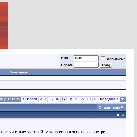
Имя
Запомнить?
Пароль
Календарь
ица 17 из 95
«
Первая
<
7
15
16
17
18
19
27
67
>
Последняя
»
Опции темы
#
161
тысячи и тысячи огней. Можно использовать как внутри