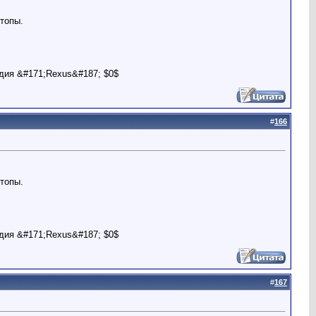
топы.
дия &#171;Rexus&#187; $0$
#
166
топы.
дия &#171;Rexus&#187; $0$
#
167