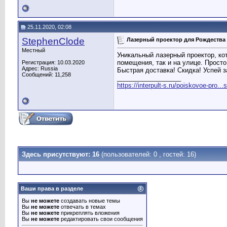
25.11.2020, 02:08
StephenClode
Лазерный проектор для Рождества
Местный
Уникальный лазерный проектор, ко
помещения, так и на улице. Просто
Регистрация: 10.03.2020
Адрес: Russia
Быстрая доставка! Скидка! Успей з
Сообщений: 11,258
__________________
https://interpult-s.ru/poiskovoe-pro...
Здесь присутствуют: 16
(пользователей: 0 , гостей: 16)
Ваши права в разделе
Вы
не можете
создавать новые темы
Вы
не можете
отвечать в темах
Вы
не можете
прикреплять вложения
Вы
не можете
редактировать свои сообщения