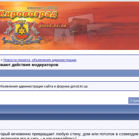
>
Новости проекта, объявления администрации
ивают действия модераторов
Объявления администрации сайта и форума gorod.kr.ua
Стран
торый мгновенно превращает любую стену, дом или потолок в созвездие 
 включите его в сеть - и наслаждайтесь!