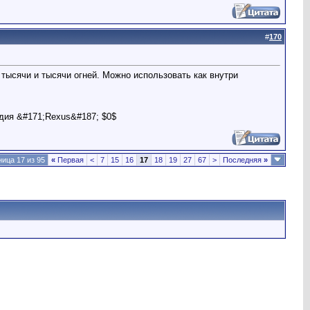
#
170
тысячи и тысячи огней. Можно использовать как внутри
дия &#171;Rexus&#187; $0$
ица 17 из 95
«
Первая
<
7
15
16
17
18
19
27
67
>
Последняя
»