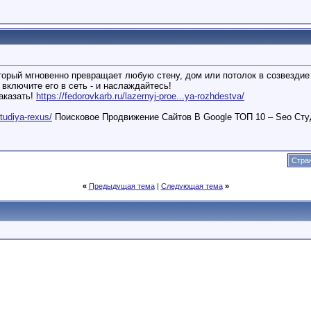
торый мгновенно превращает любую стену, дом или потолок в созвездие 
 включите его в сеть - и наслаждайтесь!
аказать!
https://fedorovkarb.ru/lazernyj-proe...ya-rozhdestva/
studiya-rexus/
Поисковое Продвижение Сайтов В Google ТОП 10 – Seo Сту
Стран
«
Предыдущая тема
|
Следующая тема
»