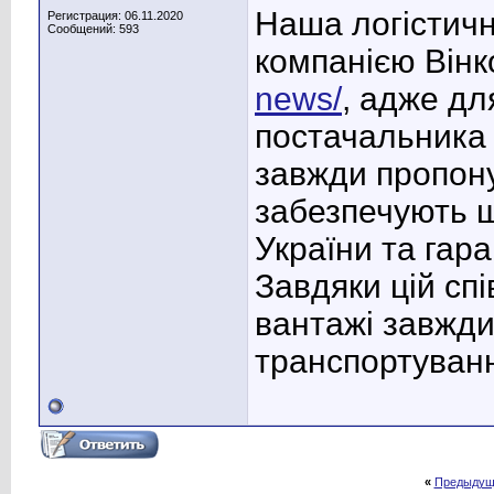
Наша логістичн
Регистрация: 06.11.2020
Сообщений: 593
компанією Він
news/
, адже дл
постачальника 
завжди пропоную
забезпечують ш
України та гара
Завдяки цій сп
вантажі завжди
транспортуван
«
Предыдущ