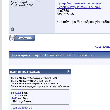
Адрес: Nepal
Супер быстрые займы онлайн
Сообщений: 6,508
Супер быстрые займы онлайн
abc7550
4454435dr4-
__________________
<a href=https://t.me/SpeedyIndexBo
«
Предыдущ
Здесь присутствуют: 1
(пользователей: 0 , гостей: 1)
Ваши права в разделе
Вы
не можете
создавать новые темы
Вы
не можете
отвечать в темах
Вы
не можете
прикреплять вложения
Вы
не можете
редактировать свои сообщения
BB коды
Вкл.
Смайлы
Вкл.
[IMG]
код
Вкл.
HTML код
Выкл.
Правила форума