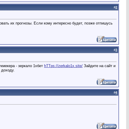
#
2
вать их прогнозы. Если кому интересно будет, позже отпишусь
#
3
укмекера - зеркало 1хбет
hTTps://zerkalo1x.site/
Зайдите на сайт и
 доходу.
#
4