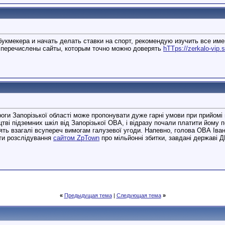
букмекера и начать делать ставки на спорт, рекомендую изучить все 
ь перечислены сайты, которым точно можно доверять
hTTps://zerkalo-vip.s
оги Запорізької області може пропонувати дуже гарні умови при прийомі 
ві підземних шкіл від Запорізької ОВА, і відразу почали платити йому по
ять взагалі всупереч вимогам галузевої угоди. Напевно, голова ОВА Ів
ати розслідування
сайтом ZpTown
про мільйонні збитки, завдані державі Д
«
Предыдущая тема
|
Следующая тема
»