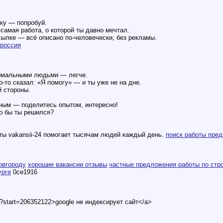
чку — попробуй.
самая работа, о которой ты давно мечтал.
сылке — всё описано по-человечески, без рекламы.
 россия
ормальными людьми — легче.
о-то сказал: «Я помогу» — и ты уже не на дне.
й стороны.
ным — поделитесь опытом, интересно!
о бы ты решился?
ты vakansii-24 помогает тысячам людей каждый день.
поиск работы пре
овгороду
хорошие вакансии отзывы
частные предложения работы по стр
урге
0ce1916
t?start=206352122>google не индексирует сайт</a>