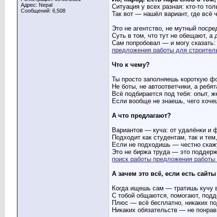
Адрес: Nepal
Ситуация у всех разная: кто-то то
Сообщений: 6,508
Так вот — нашёл вариант, где всё 
Это не агентство, не мутный посре
Суть в том, что тут не обещают, а 
Сам попробовал — и могу сказать: 
предложения работы для строите
Что к чему?
Ты просто заполняешь короткую фо
Не боты, не автоответчики, а ребят
Всё подбирается под тебя: опыт, 
Если вообще не знаешь, чего хоче
А что предлагают?
Вариантов — куча: от удалёнки и 
Подходит как студентам, так и тем,
Если не подходишь — честно скаж
Это не биржа труда — это поддерж
поиск работы предложения работы
А зачем это всё, если есть сайт
Когда ищешь сам — тратишь кучу в
С тобой общаются, помогают, под
Плюс — всё бесплатно, никаких п
Никаких обязательств — не понрави