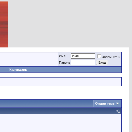
Имя
Запомнить?
Пароль
Календарь
Опции темы
#
1