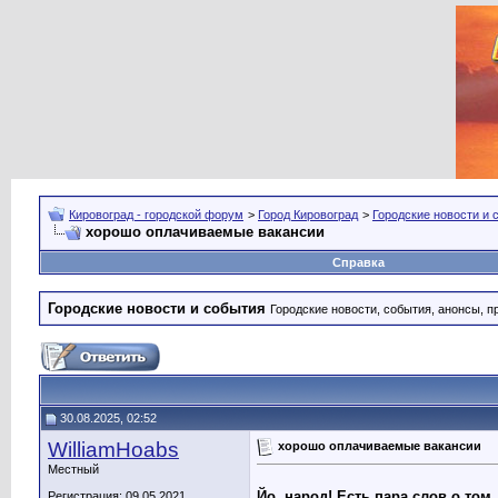
Кировоград - городской форум
>
Город Кировоград
>
Городские новости и 
хорошо оплачиваемые вакансии
Справка
Городские новости и события
Городские новости, события, анонсы, п
30.08.2025, 02:52
WilliamHoabs
хорошо оплачиваемые вакансии
Местный
Йо, народ! Есть пара слов о том
Регистрация: 09.05.2021