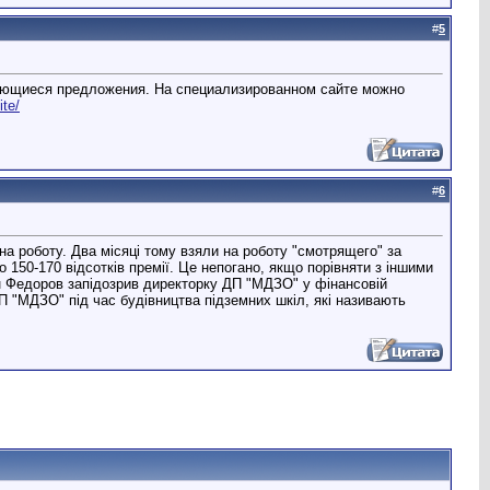
#
5
имеющиеся предложения. На специализированном сайте можно
ite/
#
6
на роботу. Два місяці тому взяли на роботу "смотрящего" за
 150-170 відсотків премії. Це непогано, якщо порівняти з іншими
ан Федоров запідозрив директорку ДП "МДЗО" у фінансовій
П "МДЗО" під час будівництва підземних шкіл, які називають