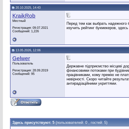
20.10.2025, 14:43
KraikRob
Местный
Перед тем как выбрать надежного 
изучить рейтинг букмекеров, здес
Регистрация: 09.07.2021
Сообщений: 1,226
13.05.2026, 12:06
Gelwer
Пользователь
Державне підприємство місцеві дор
фінансовими потоками при будівницт
Регистрация: 28.09.2019
Сообщений: 95
працівниками, кому премію не плат
невірності. Скоро читайте результ
антирадіаційними укриттями.
Здесь присутствуют: 5
(пользователей: 0 , гостей: 5)