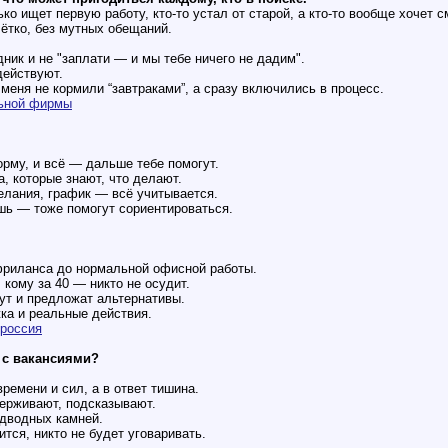
лько ищет первую работу, кто-то устал от старой, а кто-то вообще хочет
чётко, без мутных обещаний.
дник и не "заплати — и мы тебе ничего не дадим".
действуют.
меня не кормили “завтраками”, а сразу включились в процесс.
льной фирмы
рму, и всё — дальше тебе помогут.
а, которые знают, что делают.
желания, график — всё учитывается.
шь — тоже помогут сориентироваться.
фриланса до нормальной офисной работы.
 кому за 40 — никто не осудит.
ут и предложат альтернативы.
ка и реальные действия.
 россия
ы с вакансиями?
ремени и сил, а в ответ тишина.
держивают, подсказывают.
одводных камней.
тся, никто не будет уговаривать.