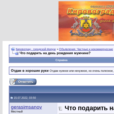
Кировоград - городской форум
>
Объявления. Частные и некоммерческие
Что подарить на день рождения мужчине?
Справка
Отдам в хорошие руки
Отдам нужное или ненужное, но очень полезное
15.07.2022, 03:50
gerasimsanov
Что подарить 
Местный