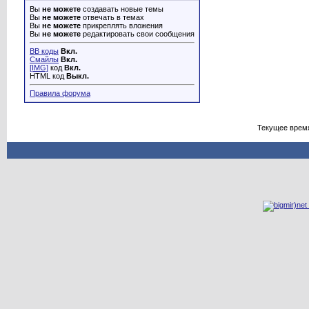
Вы
не можете
создавать новые темы
Вы
не можете
отвечать в темах
Вы
не можете
прикреплять вложения
Вы
не можете
редактировать свои сообщения
BB коды
Вкл.
Смайлы
Вкл.
[IMG]
код
Вкл.
HTML код
Выкл.
Правила форума
Текущее врем