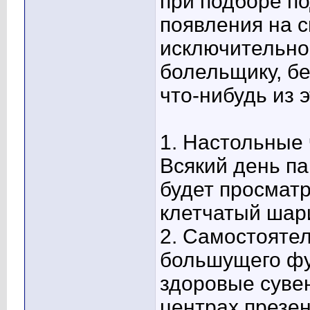
при подборе п
появления на 
исключительно
болельщику, бе
что-нибудь из э
1. Настольные
Всякий день па
будет просматр
клетчатый шари
2. Самостояте
большущего фу
здоровые суве
центрах презен