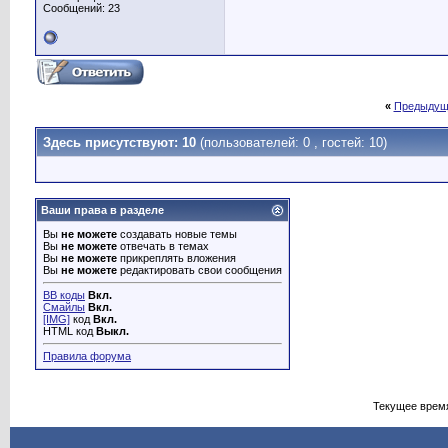
Сообщений: 23
«
Предыдущ
Здесь присутствуют: 10
(пользователей: 0 , гостей: 10)
Ваши права в разделе
Вы
не можете
создавать новые темы
Вы
не можете
отвечать в темах
Вы
не можете
прикреплять вложения
Вы
не можете
редактировать свои сообщения
BB коды
Вкл.
Смайлы
Вкл.
[IMG]
код
Вкл.
HTML код
Выкл.
Правила форума
Текущее врем