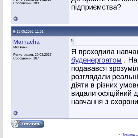
Сообщений: 383
підприємства?
13.05.2026, 11:51
Mamacha
Местный
Я проходила навчан
Регистрация: 20.03.2017
буденергоатом
. На
Сообщений: 167
подавався зрозуміл
розглядали реальні
діяти в різних умов
видали офіційний д
навчання з охорони
«
Предыдущ