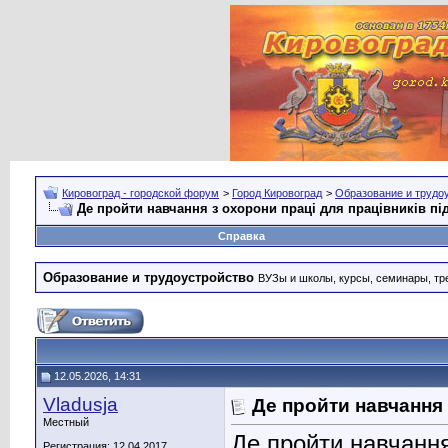
Кировоград - городской форум
>
Город Кировоград
>
Образование и трудо
Де пройти навчання з охорони праці для працівників п
Справка
Образование и трудоустройство
ВУЗы и школы, курсы, семинары, тре
12.05.2026, 14:31
Vladusja
Де пройти навчання 
Местный
Де пройти навчання
Регистрация: 12.04.2017