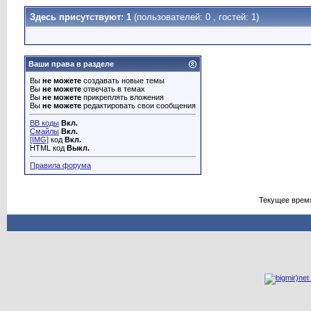
Здесь присутствуют: 1
(пользователей: 0 , гостей: 1)
Ваши права в разделе
Вы
не можете
создавать новые темы
Вы
не можете
отвечать в темах
Вы
не можете
прикреплять вложения
Вы
не можете
редактировать свои сообщения
BB коды
Вкл.
Смайлы
Вкл.
[IMG]
код
Вкл.
HTML код
Выкл.
Правила форума
Текущее врем