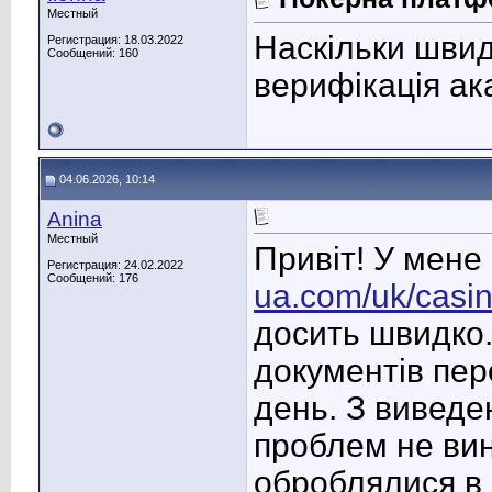
Местный
Наскільки швид
Регистрация: 18.03.2022
Сообщений: 160
верифікація ак
04.06.2026, 10:14
Anina
Местный
Привіт! У мене
Регистрация: 24.02.2022
Сообщений: 176
ua.com/uk/casi
досить швидко.
документів пер
день. З виведе
проблем не вин
оброблялися в 