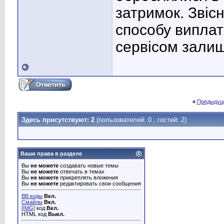
затримок. Звіс
способу виплат
сервісом зали
«
Предыдущ
Здесь присутствуют: 2
(пользователей: 0 , гостей: 2)
Ваши права в разделе
Вы
не можете
создавать новые темы
Вы
не можете
отвечать в темах
Вы
не можете
прикреплять вложения
Вы
не можете
редактировать свои сообщения
BB коды
Вкл.
Смайлы
Вкл.
[IMG]
код
Вкл.
HTML код
Выкл.