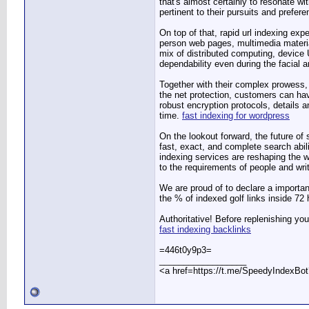
that's almost certainly to resonate w
pertinent to their pursuits and prefer
On top of that, rapid url indexing ex
person web pages, multimedia material
mix of distributed computing, device 
dependability even during the facial
Together with their complex prowess, 
the net protection, customers can have
robust encryption protocols, details 
time.
fast indexing for wordpress
On the lookout forward, the future of
fast, exact, and complete search abil
indexing services are reshaping the w
to the requirements of people and writ
We are proud of to declare a importa
the % of indexed golf links inside 72
Authoritative! Before replenishing you
fast indexing backlinks
=446t0y9p3=
__________________
<a href=https://t.me/SpeedyIndexBo