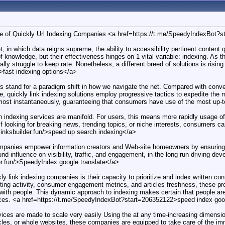
se of Quickly Url Indexing Companies <a href=https://t.me/SpeedyIndexBot?s
t, in which data reigns supreme, the ability to accessibility pertinent conten
f knowledge, but their effectiveness hinges on 1 vital variable: indexing. As t
lly struggle to keep rate. Nonetheless, a different breed of solutions is rising
>fast indexing options</a>
ns stand for a paradigm shift in how we navigate the net. Compared with conve
me, quickly link indexing solutions employ progressive tactics to expedite th
ost instantaneously, guaranteeing that consumers have use of the most up-to-
ndexing services are manifold. For users, this means more rapidly usage of ne
if looking for breaking news, trending topics, or niche interests, consumers c
/linksbuilder.fun/>speed up search indexing</a>
panies empower information creators and Web-site homeowners by ensuring th
und influence on visibility, traffic, and engagement, in the long run driving d
der.fun/>SpeedyIndex google translate</a>
ly link indexing companies is their capacity to prioritize and index written 
ting activity, consumer engagement metrics, and articles freshness, these prod
with people. This dynamic approach to indexing makes certain that people are o
rences. <a href=https://t.me/SpeedyIndexBot?start=206352122>speed index go
rvices are made to scale very easily Using the at any time-increasing dimens
cles, or whole websites, these companies are equipped to take care of the im