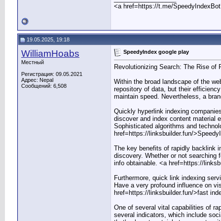
<a href=https://t.me/SpeedyIndexBo
19.05.2025, 19:18
WilliamHoabs
SpeedyIndex google play
Местный
Revolutionizing Search: The Rise of 
Регистрация: 09.05.2021
Адрес: Nepal
Within the broad landscape of the web
Сообщений: 6,508
repository of data, but their efficien
maintain speed. Nevertheless, a bran
Quickly hyperlink indexing companies 
discover and index content material e
Sophisticated algorithms and technolo
href=https://linksbuilder.fun/>Speed
The key benefits of rapidly backlink i
discovery. Whether or not searching f
info obtainable. <a href=https://links
Furthermore, quick link indexing serv
Have a very profound influence on vis
href=https://linksbuilder.fun/>fast in
One of several vital capabilities of r
several indicators, which include soc