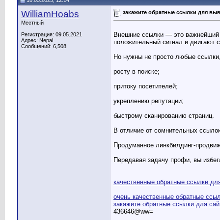
18.05.2025, 12:14
WilliamHoabs
закажите обратные ссылки для вы
Местный
Внешние ссылки — это важнейший э
Регистрация: 09.05.2021
Адрес: Nepal
положительный сигнал и двигают са
Сообщений: 6,508
Но нужны не просто любые ссылки,
росту в поиске;
притоку посетителей;
укреплению репутации;
быстрому сканированию страниц.
В отличие от сомнительных ссылок
Продуманное линкбилдинг-продвиж
Передавая задачу профи, вы избег
качественные обратные ссылки дл
очень качественные обратные ссы
закажите обратные ссылки для сай
436646@ww=
__________________