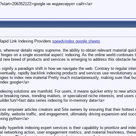
t?start=206352122>google не индексирует сайт</a>
Rapid Link Indexing Providers
speedyindex google sheets
, wherever details reigns supreme, the ability to obtain relevant material qu
cy hinges on a single essential aspect: indexing. As the online world continues 
d new breed of products and services is emerging to address this obstacle he
signify a paradigm shift in how we navigate the web. Contrary to regular inter
ventually, rapidly backlink indexing products and services use revolutionary
gies to index new material Pretty much instantaneously, making sure that buye
yIndex google</a>
ndexing solutions are manifold. For users, it means quicker entry to new articl
or breaking news, trending matters, or specialized niche interests, end users
builder.fun/>fast data series indexing for in-memory data</a>
ices empower articles creators and Site owners by ensuring that their hottest
ibility, website traffic, and engagement, ultimately driving expansion and suc
dexing python</a>
apidly hyperlink indexing expert services is their capability to prioritize and
ial networking action, user engagement metrics, and material freshness, these c