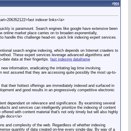
#
904
tart=206352122>fast indexer links</a>
t quickly is paramount. Search engines like google have extensive been
he online market place carries on to broaden exponentially,
 to handle this challenge head-on: quick link indexing expert services.
ntional search engine indexing, which depends on Internet crawlers to
e method. These expert services leverage advanced algorithms and
date data at their fingertips.
fast indexing dataframe
w information, eradicating the irritating lag time involving
an rest assured that they are accessing quite possibly the most up-to-
at their hottest offerings are immediately indexed and surfaced in
evelopment and good results in an progressively competitive electronic
content dependant on relevance and significance. By examining several
ucts and services can intelligently prioritize the indexing of content
ffered with content material that's not only timely but will also highly
ogle docs</a>
ions and complexity of the web. Regardless of whether indexing
mense quantity of data created on-line every single day. By way of a