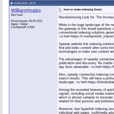
19.05.2025, 19:37
WilliamHoabs
how to make indexing faster
Местный
Revolutionizing Look for: The Increa
Регистрация: 09.05.2021
Адрес: Nepal
While in the huge landscape of the ne
Сообщений: 6,508
the gateway to this broad repository o
conventional indexing solutions genera
<a href=https://t.me/backlink_master
Speedy website link indexing solutio
find and index content after some ti
technologies to index new content alm
The advantages of speedy connection i
publication and discovery. No matter 
day facts obtainable. <a href=https:/
Also, speedy connection indexing com
search results. This will have a profo
landscape. <a href=https://linksbuil
Among the essential features of quick
signals, including social media marke
which is almost certainly to resonate 
related for their pursuits and prefe
Moreover, fast hyperlink indexing se
individual web pages, multimedia arti