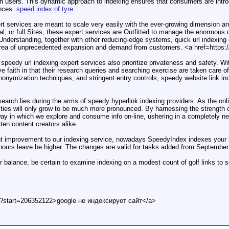
ith users. This dynamic approach to indexing ensures that consumers are introdu
ences.
speed index of tyre
pert services are meant to scale very easily with the ever-growing dimension a
, or full Sites, these expert services are Outfitted to manage the enormous 
Understanding, together with other reducing-edge systems, quick url indexing 
 area of unprecedented expansion and demand from customers. <a href=https:/
speedy url indexing expert services also prioritize privateness and safety. 
 faith in that their research queries and searching exercise are taken care of
anonymization techniques, and stringent entry controls, speedy website link in
 search lies during the arms of speedy hyperlink indexing providers. As the on
ities will only grow to be much more pronounced. By harnessing the strength o
ay in which we explore and consume info on-line, ushering in a completely new 
ten content creators alike.
nt improvement to our indexing service, nowadays SpeedyIndex indexes your li
 hours leave be higher. The changes are valid for tasks added from September
r balance, be certain to examine indexing on a modest count of golf links to s
t?start=206352122>google не индексирует сайт</a>