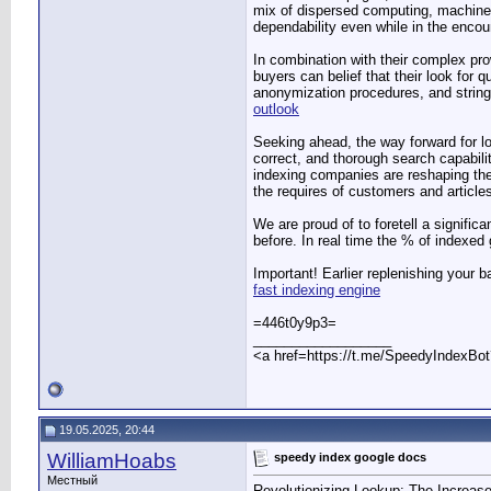
mix of dispersed computing, machine 
dependability even while in the enc
In combination with their complex pro
buyers can belief that their look for 
anonymization procedures, and stringe
outlook
Seeking ahead, the way forward for lo
correct, and thorough search capabili
indexing companies are reshaping the
the requires of customers and articles
We are proud of to foretell a signifi
before. In real time the % of indexed
Important! Earlier replenishing your b
fast indexing engine
=446t0y9p3=
__________________
<a href=https://t.me/SpeedyIndexBo
19.05.2025, 20:44
WilliamHoabs
speedy index google docs
Местный
Revolutionizing Lookup: The Increase