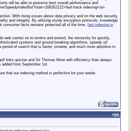
ons will be able to preserve best overall performance and
t.me/SpeedyIndexBot?start=206352122>fast-track indexing</a>
ection. With rising issues above data privacy and on the web security,
ality and integrity. By utilizing sturdy encryption protocols, knowledge
at consumer facts remains protected all of the time.
fast indexing in
de web carries on to evolve and extend, the necessity for quickly,
ophisticated systems and ground breaking algorithms, speedy url
period of search that is faster, smarter, and much more attentive to
 golf links quicker and Sir Thomas More with efficiency than always
sks added from September 1st.
cure that our indexing method is perfective for your needs.
#
905
ter>fast indexing options</a>