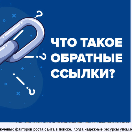
ючевых факторов роста сайта в поиске. Когда надежные ресурсы упоми