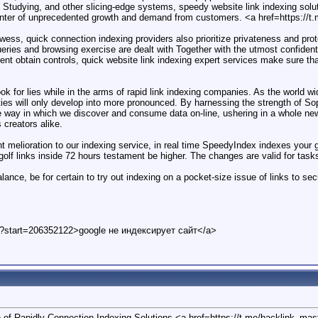
Studying, and other slicing-edge systems, speedy website link indexing soluti
ounter of unprecedented growth and demand from customers. <a href=https://
wess, quick connection indexing providers also prioritize privateness and prot
queries and browsing exercise are dealt with Together with the utmost confidenti
nt obtain controls, quick website link indexing expert services make sure th
ok for lies while in the arms of rapid link indexing companies. As the world wi
ties will only develop into more pronounced. By harnessing the strength of S
 way in which we discover and consume data on-line, ushering in a whole new 
 creators alike.
cant melioration to our indexing service, in real time SpeedyIndex indexes your
 golf links inside 72 hours testament be higher. The changes are valid for ta
alance, be for certain to try out indexing on a pocket-size issue of links to se
t?start=206352122>google не индексирует сайт</a>
 of Rapidly Connection Indexing Solutions <a href=https://t.me/backlink_mas