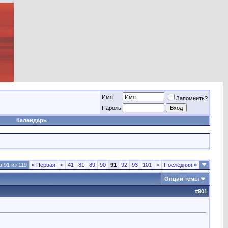
Имя
Запомнить?
Пароль
Календарь
 91 из 119
«
Первая
<
41
81
89
90
91
92
93
101
>
Последняя
»
Опции темы
#
901