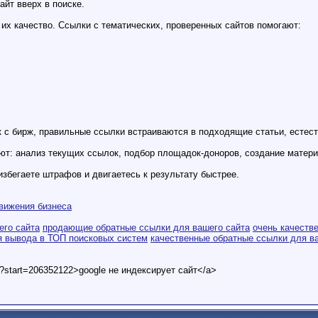
айт вверх в поиске.
 их качество. Ссылки с тематических, проверенных сайтов помогают:
 с бирж, правильные ссылки встраиваются в подходящие статьи, естеств
т: анализ текущих ссылок, подбор площадок-доноров, создание матери
избегаете штрафов и двигаетесь к результату быстрее.
вижения бизнеса
его сайта
продающие обратные ссылки для вашего сайта
очень качеств
я вывода в ТОП поисковых систем
качественные обратные ссылки для в
t?start=206352122>google не индексирует сайт</a>