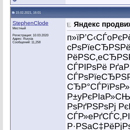
15.02.2021, 16:01
StephenClode
Яндекс продви
Местный
п»їР’С‹СЃoРє
Регистрация: 10.03.2020
Адрес: Russia
Сообщений: 11,258
cРѕРїeСЂРЅРё
РёРЅС‚eСЂРЅР
СЃРІРѕРё Рґa
СЃРѕРїeСЂРЅР
СЂР°СЃРїРѕР»
Р±yРєРІaР»СЊР
РѕРґРЅРѕРј РєР
СЃР»eРґСЃС‚Р
Р·РЅaС‡РёРјР