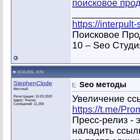
поисковое про
____________
https://interpult
Поисковое Про
10 – Seo Студ
15.02.2021, 15:51
StephenClode
Seo методы
Местный
Увеличение ссы
Регистрация: 10.03.2020
Адрес: Russia
Сообщений: 11,258
https://t.me/Pro
Пресс-релиз - 
наладить ссылк