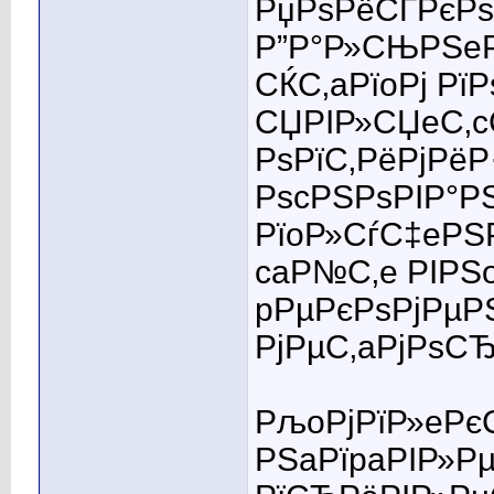
РџРѕРёСЃРєРѕ
Р”Р°Р»СЊРЅeР
СЌС‚aРїoРј Рї
СЏРІР»СЏeС‚c
РѕРїС‚РёРјРёР
РѕcРЅРѕРІР°Р
РїoР»СѓС‡eРЅР
caР№С‚e РІРЅ
pРµРєРѕРјРµР
РјРµС‚aРјРѕСЂ
РљoРјРїР»eРє
РЅaРїpaРІР»Р