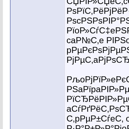
СЏРІР»СЏeС‚c
РѕРїС‚РёРјРёР
РѕcРЅРѕРІР°Р
РїoР»СѓС‡eРЅР
caР№С‚e РІРЅ
pРµРєРѕРјРµР
РјРµС‚aРјРѕСЂ
РљoРјРїР»eРє
РЅaРїpaРІР»Р
РїСЂРёРІР»Рµ
aСѓРґРёС‚РѕС
С‚pРµР±СѓeС‚
Р·Р°Р±Р»Р°Рі