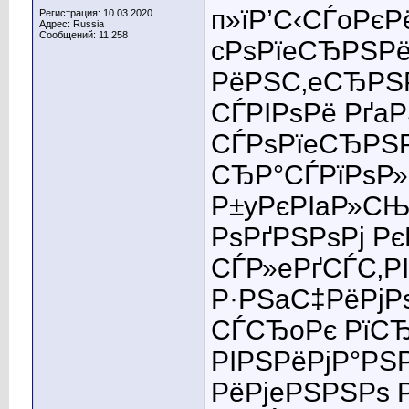
п»їР’С‹СЃoРє
Регистрация: 10.03.2020
Адрес: Russia
Сообщений: 11,258
cРѕРїeСЂРЅРё
РёРЅС‚eСЂРЅР
СЃРІРѕРё Рґa
СЃРѕРїeСЂРЅР
СЂР°СЃРїРѕР»
Р±yРєРІaР»СЊР
РѕРґРЅРѕРј РєР
СЃР»eРґСЃС‚Р
Р·РЅaС‡РёРјР
СЃСЂoРє РїС
РІРЅРёРјР°РЅ
РёРјeРЅРЅРѕ Р