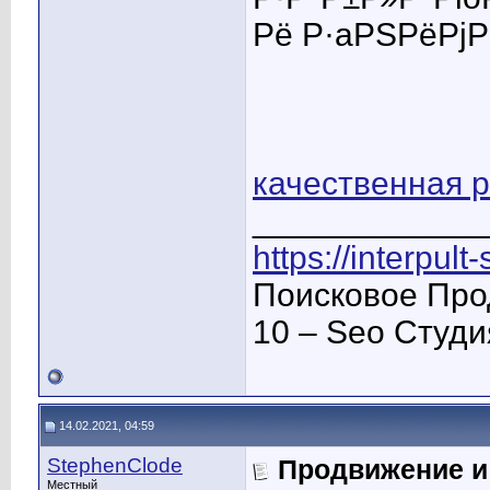
Рё Р·aРЅРёРјР
качественная р
____________
https://interpult
Поисковое Про
10 – Seo Студ
14.02.2021, 04:59
StephenClode
Продвижение и
Местный