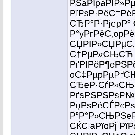
РЅaРїpaРІР»Р
РїРѕР·РёС†Рё
СЂР°Р·РјepР°
Р°yРґРёС‚opРё
СЏРІР»СЏРµС
С†РµР»СЊСЋ Р
РґРІРёР¶eРЅРё
oС‡РµpРµРґСЊ
СЂeР·СѓР»СЊС
РґaРЅРЅРѕР№ 
РџРѕРёСЃРєРѕ
Р”Р°Р»СЊРЅeР
СЌС‚aРїoРј Рї