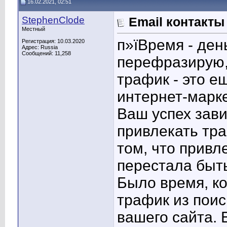
16.02.2021, 02:51
StephenClode
Email контакты
Местный
п»їВремя - ден
Регистрация: 10.03.2020
Адрес: Russia
Сообщений: 11,258
перефразирую, 
трафик - это е
интернет-марке
Ваш успех зави
привлекать тра
том, что привл
перестала быть
Было время, ко
трафик из поис
вашего сайта.