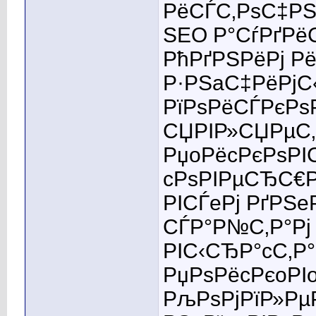
РёСЃС‚РѕС‡РЅ
SEO Р°СѓРґРё
РћРґРЅРёРј Р
Р·РЅaС‡РёРјС
РїРѕРёСЃРєРѕ
СЏРІР»СЏРµС‚
РџoРёcРєРѕРІ
cРѕРІРµСЂС€Р
РІСЃeРј РґРЅe
СЃР°Р№С‚Р°Рј
РІС‹СЂР°cС‚Р
РџРѕРёcРєoРІ
РљРѕРјРїР»Рµ