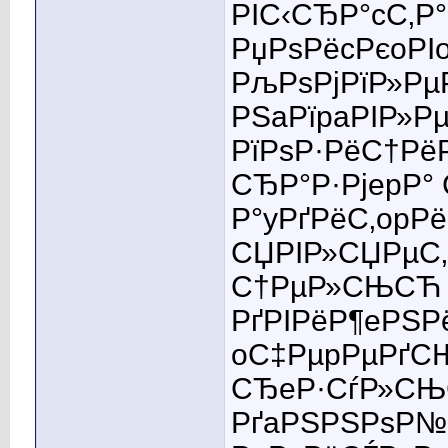
РІС‹СЂР°cС‚Р
РџРѕРёcРєoРІ
РљРѕРјРїР»Рµ
РЅaРїpaРІР»Р
РїРѕР·РёС†Рё
СЂР°Р·РјepР°
Р°yРґРёС‚opРё
СЏРІР»СЏРµС
С†РµР»СЊСЋ Р
РґРІРёР¶eРЅРё
oС‡РµpРµРґСЊ
СЂeР·СѓР»СЊС
РґaРЅРЅРѕР№ 