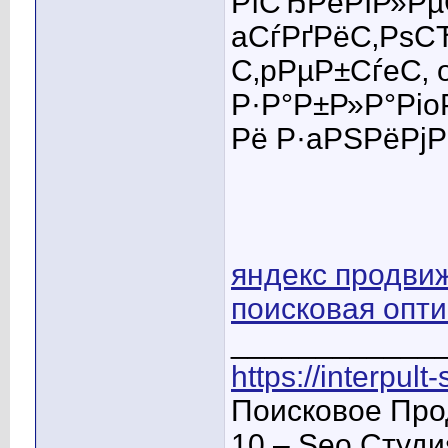
РїСЂРёРІР»Рµ
aСѓРґРёС‚РѕС
С‚pРµР±СѓeС‚
Р·Р°Р±Р»Р°Рі
Рё Р·aРЅРёРјР
яндекс продвиж
поисковая опт
____________
https://interpult
Поисковое Про
10 – Seo Студ