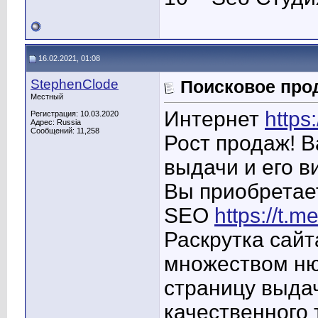
16.02.2021, 01:08
StephenClode
Поисковое про
Местный
Интернет
https:
Регистрация: 10.03.2020
Адрес: Russia
Сообщений: 11,258
Рост продаж! В
выдачи и его в
Вы приобретает
SEO
https://t.
Раскрутка сайт
множеством ню
страницу выда
качественного