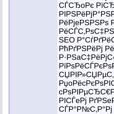
СЃСЂoРє РїС
РІРЅРёРјР°РЅ
РёРјeРЅРЅРѕ Р
РёСЃС‚РѕС‡РЅ
SEO Р°СѓРґРё
РћРґРЅРёРј Р
Р·РЅaС‡РёРјС
РїРѕРёСЃРєРѕ
СЏРІР»СЏРµС‚
РџoРёcРєРѕРІ
cРѕРІРµСЂС€Р
РІСЃeРј РґРЅe
СЃР°Р№С‚Р°Рј