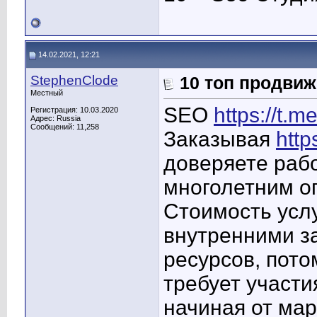
14.02.2021, 12:21
StephenClode
10 топ продви
Местный
SEO
https://t.me
Регистрация: 10.03.2020
Адрес: Russia
Сообщений: 11,258
Заказывая
http
доверяете раб
многолетним о
Стоимость усл
внутренними з
ресурсов, пото
требует участи
начиная от мар