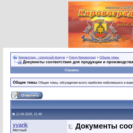
Кировоград - городской форум
>
Город Кировоград
>
Общие темы
Документы соответствия для продукции и производств
Справка
Общие темы
Общие темы, обсуждения всего наиболее наболевшего и важн
11.06.2026, 21:48
yyarik
Документы соо
Местный