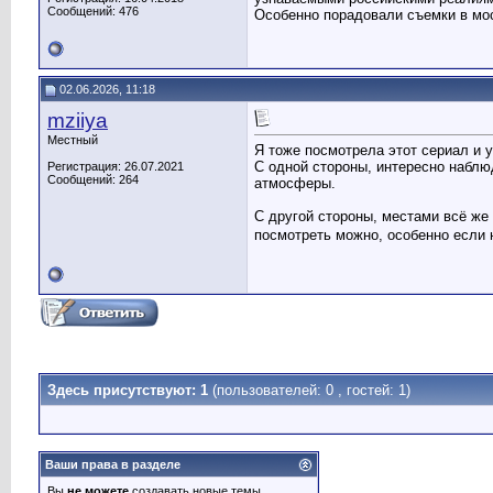
Сообщений: 476
Особенно порадовали съемки в мос
02.06.2026, 11:18
mziiya
Местный
Я тоже посмотрела этот сериал и 
С одной стороны, интересно наблю
Регистрация: 26.07.2021
Сообщений: 264
атмосферы.
С другой стороны, местами всё же 
посмотреть можно, особенно если н
Здесь присутствуют: 1
(пользователей: 0 , гостей: 1)
Ваши права в разделе
Вы
не можете
создавать новые темы