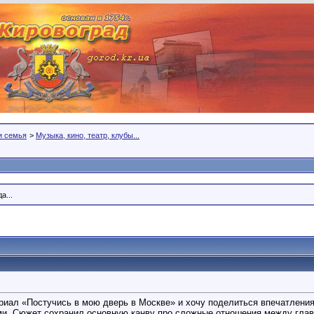
 и семья
>
Музыка, кино, театр, клубы...
а...
иал «Постучись в мою дверь в Москве» и хочу поделиться впечатлениям
и. Сюжет сохранил основную канву про сложные отношения между главн