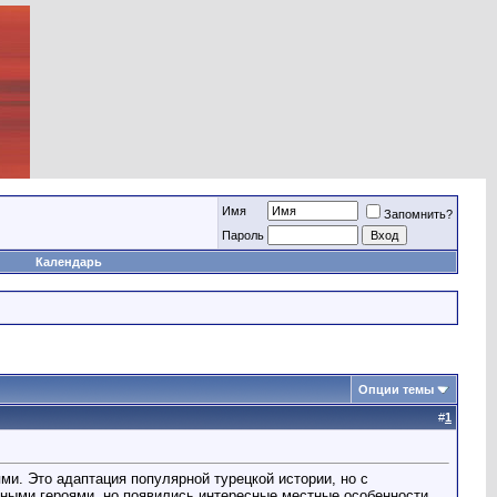
Имя
Запомнить?
Пароль
Календарь
Опции темы
#
1
и. Это адаптация популярной турецкой истории, но с
ыми героями, но появились интересные местные особенности.