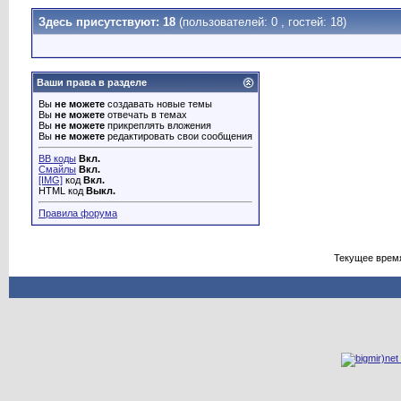
Здесь присутствуют: 18
(пользователей: 0 , гостей: 18)
Ваши права в разделе
Вы
не можете
создавать новые темы
Вы
не можете
отвечать в темах
Вы
не можете
прикреплять вложения
Вы
не можете
редактировать свои сообщения
BB коды
Вкл.
Смайлы
Вкл.
[IMG]
код
Вкл.
HTML код
Выкл.
Правила форума
Текущее врем