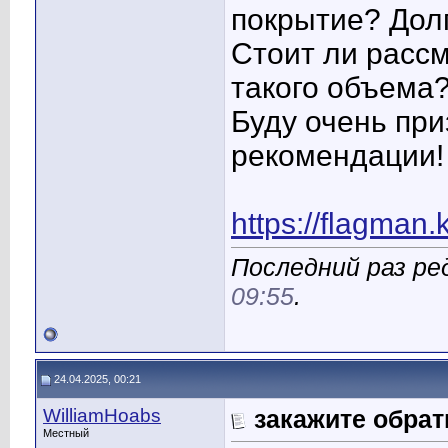
покрытие? Дол
Стоит ли расс
такого объема
Буду очень при
рекомендации!
https://flagman.
Последний раз ред
09:55
.
24.04.2025, 00:21
WilliamHoabs
закажите обра
Местный