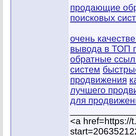
продающие обр
поисковых сис
очень качеств
вывода в ТОП 
обратные ссыл
систем
быстры
продвижения
к
лучшего продв
для продвижен
____________
<a href=https:/
start=20635212