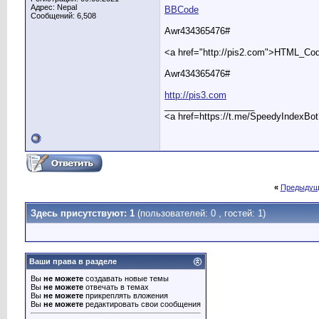
Адрес: Nepal
BBCode
Сообщений: 6,508
Awr434365476#
<a href="http://pis2.com">HTML_Co
Awr434365476#
http://pis3.com
__________________
<a href=https://t.me/SpeedyIndexBo
«
Предыдущ
Здесь присутствуют: 1
(пользователей: 0 , гостей: 1)
Ваши права в разделе
Вы
не можете
создавать новые темы
Вы
не можете
отвечать в темах
Вы
не можете
прикреплять вложения
Вы
не можете
редактировать свои сообщения