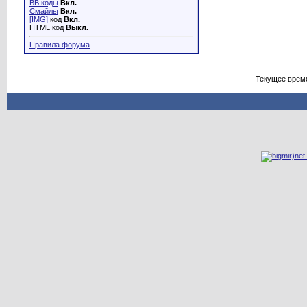
BB коды
Вкл.
Смайлы
Вкл.
[IMG]
код
Вкл.
HTML код
Выкл.
Правила форума
Текущее врем