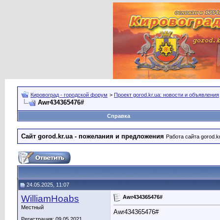
Кировоград - городской форум
>
Проект gorod.kr.ua: новости и объявления
Awr434365476#
Справка
Сайт gorod.kr.ua - пожелания и предложения
Работа сайта gorod.k
24.05.2025, 11:07
WilliamHoabs
Awr434365476#
Местный
Awr434365476#
Регистрация: 09.05.2021