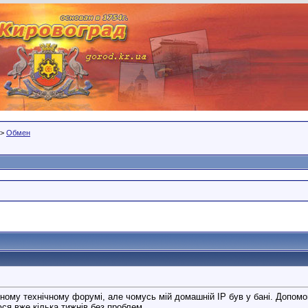
>
Обмен
ному технічному форумі, але чомусь мій домашній IP був у бані. Допом
юся вже кілька тижнів без проблем.