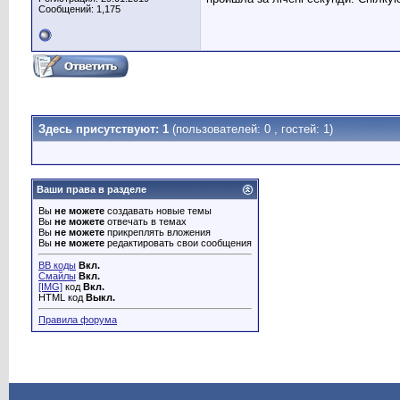
Сообщений: 1,175
Здесь присутствуют: 1
(пользователей: 0 , гостей: 1)
Ваши права в разделе
Вы
не можете
создавать новые темы
Вы
не можете
отвечать в темах
Вы
не можете
прикреплять вложения
Вы
не можете
редактировать свои сообщения
BB коды
Вкл.
Смайлы
Вкл.
[IMG]
код
Вкл.
HTML код
Выкл.
Правила форума