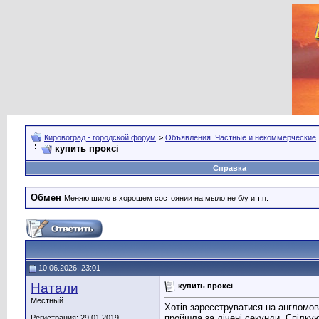
Кировоград - городской форум
>
Объявления. Частные и некоммерческие
купить проксі
Справка
Обмен
Меняю шило в хорошем состоянии на мыло не б/у и т.п.
10.06.2026, 23:01
Натали
купить проксі
Местный
Хотів зареєструватися на англомов
пройшла за лічені секунди. Спілку
Регистрация: 29.01.2019