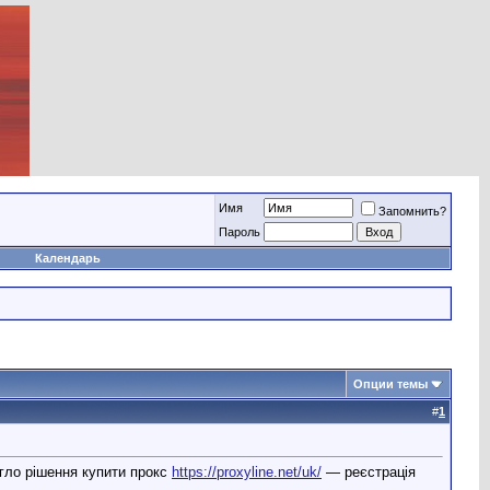
Имя
Запомнить?
Пароль
Календарь
Опции темы
#
1
огло рішення купити прокс
https://proxyline.net/uk/
— реєстрація