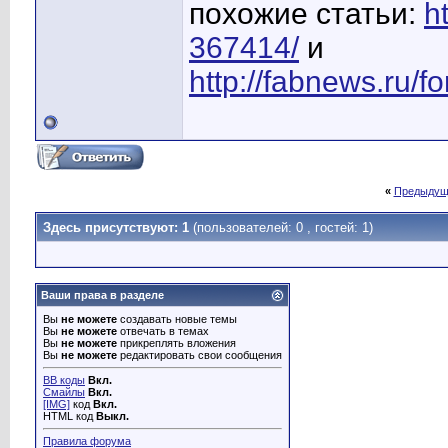
похожие статьи:
h
367414/
и
http://fabnews.ru/
«
Предыдущ
Здесь присутствуют: 1
(пользователей: 0 , гостей: 1)
Ваши права в разделе
Вы
не можете
создавать новые темы
Вы
не можете
отвечать в темах
Вы
не можете
прикреплять вложения
Вы
не можете
редактировать свои сообщения
BB коды
Вкл.
Смайлы
Вкл.
[IMG]
код
Вкл.
HTML код
Выкл.
Правила форума