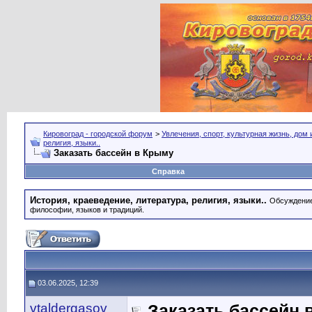
Кировоград - городской форум
>
Увлечения, спорт, культурная жизнь, дом
религия, языки..
Заказать бассейн в Крыму
Справка
История, краеведение, литература, религия, языки..
Обсуждение 
философии, языков и традиций.
03.06.2025, 12:39
vtaldergasov
Заказать бассейн 