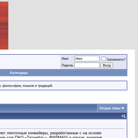
Имя
Запомнить?
Пароль
Календарь
и, философии, языков и традиций.
Опции темы
#
1
яет ленточные конвейеры, разработанные с на основе
делия для ПАО «Татнефть», ФИДМАШ и других лидеров.