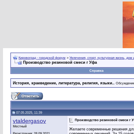
Кировоград - городской форум
>
Увлечения, спорт, культурная жизнь, дом
Производство резиновой смеси г Уфа
Справка
История, краеведение, литература, религия, языки..
Обсуждение 
07.05.2025, 11:39
vtaldergasov
Производство резиновой смеси г 
Местный
Желаете современные решения для 
современных решений. За 15 годо
Регистрация: 28.09.2021