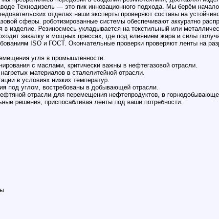
аводе Технодизель — это пик инновационного подхода. Мы берём начало
ледовательских отделах наши эксперты проверяют составы на устойчиво
азовой сферы. роботизированные системы обеспечивают аккуратно расп
я в изделие. Резиносмесь укладывается на текстильный или металлич
оходит закалку в мощных прессах, где под влиянием жара и силы полу
бованиям ISO и ГОСТ. Окончательные проверки проверяют ленты на разр
ремещения угля в промышленности.
ирования с маслами, критически важны в нефтегазовой отрасли.
 нагретых материалов в сталелитейной отрасли.
тации в условиях низких температур.
я под углом, востребованы в добывающей отрасли.
нефтяной отрасли для перемещения нефтепродуктов, в горнодобывающе
ьные решения, приспосабливая ленты под ваши потребности.
ны