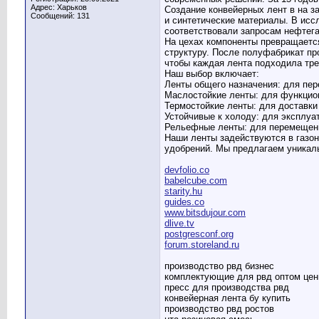
Адрес: Харьков
Создание конвейерных лент в на з
Сообщений: 131
и синтетические материалы. В исс
соответствовали запросам нефтег
На цехах компоненты превращаетс
структуру. После полуфабрикат пр
чтобы каждая лента подходила тре
Наш выбор включает:
Ленты общего назначения: для пе
Маслостойкие ленты: для функцион
Термостойкие ленты: для доставки
Устойчивые к холоду: для эксплуа
Рельефные ленты: для перемещени
Наши ленты задействуются в газо
удобрений. Мы предлагаем уникал
devfolio.co
babelcube.com
starity.hu
guides.co
www.bitsdujour.com
dlive.tv
postgresconf.org
forum.storeland.ru
производство рвд бизнес
комплектующие для рвд оптом це
пресс для производства рвд
конвейерная лента бу купить
производство рвд ростов