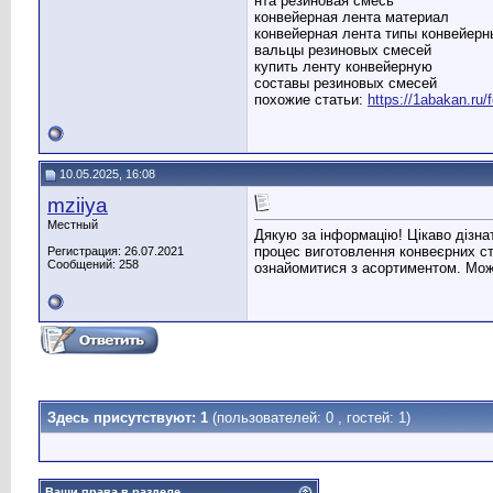
нта резиновая смесь
конвейерная лента материал
конвейерная лента типы конвейерн
вальцы резиновых смесей
купить ленту конвейерную
составы резиновых смесей
похожие статьи:
https://1abakan.ru
10.05.2025, 16:08
mziiya
Местный
Дякую за інформацію! Цікаво дізна
процес виготовлення конвеєрних стр
Регистрация: 26.07.2021
Сообщений: 258
ознайомитися з асортиментом. Можл
Здесь присутствуют: 1
(пользователей: 0 , гостей: 1)
Ваши права в разделе