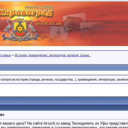
 и семья
>
История, краеведение, литература, религия, языки..
вопросов истории (города, региона, государства...), краеведения, литературы, религи
Уфа
вашего цеха? На сайте td-uzrti.ru завод Технодизель из Уфы представл
в мы превратились передовик в создании резинотехники, доставляя из