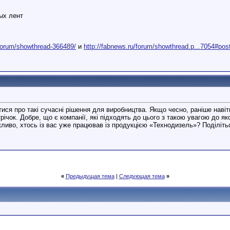
ых лент
/forum/showthread-366489/
и
http://fabnews.ru/forum/showthread.p...7054#po
тися про такі сучасні рішення для виробництва. Якщо чесно, раніше наві
ічок. Добре, що є компанії, які підходять до цього з такою увагою до яко
иво, хтось із вас уже працював із продукцією «Технодизель»? Поділітьс
«
Предыдущая тема
|
Следующая тема
»