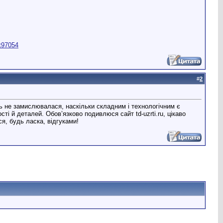
st97054
#
2
ть не замислювалася, наскільки складним і технологічним є
сті й деталей. Обов’язково подивлюся сайт td-uzrti.ru, цікаво
я, будь ласка, відгуками!