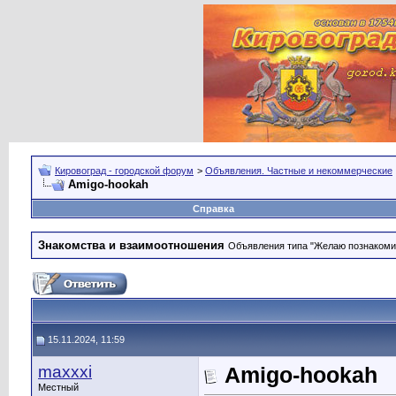
Кировоград - городской форум
>
Объявления. Частные и некоммерческие
Amigo-hookah
Справка
Знакомства и взаимоотношения
Объявления типа "Желаю познакомить
15.11.2024, 11:59
maxxxi
Amigo-hookah
Местный