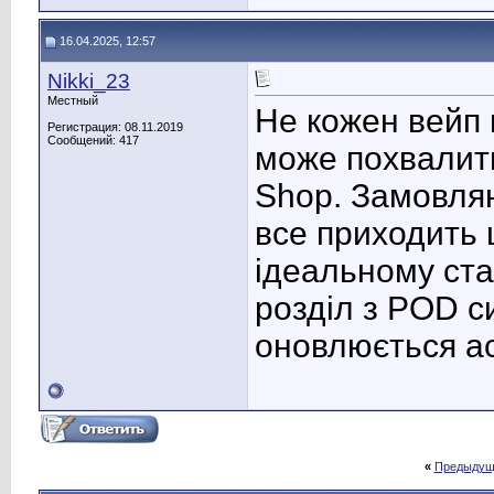
16.04.2025, 12:57
Nikki_23
Местный
Не кожен вейп
Регистрация: 08.11.2019
Сообщений: 417
може похвалити
Shop. Замовля
все приходить ш
ідеальному ста
розділ з POD с
оновлюється а
«
Предыдущ