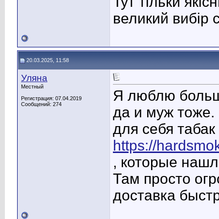
Тут тільки якіс
великий вибір с
20.03.2025, 11:58
Уляна
Местный
Я люблю больш
Регистрация: 07.04.2019
Сообщений: 274
да и муж тоже.
для себя табак 
https://hardsmok
, которые нашл
Там просто ог
доставка быстр