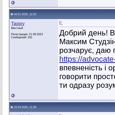
04.01.2025, 12:23
Tappy
Местный
Добрий день! В
Регистрация: 21.08.2023
Сообщений: 261
Максим Студзін
розчарує, даю 
https://advocate
впевненість і о
говорити прост
ти одразу розум
15.04.2025, 11:29