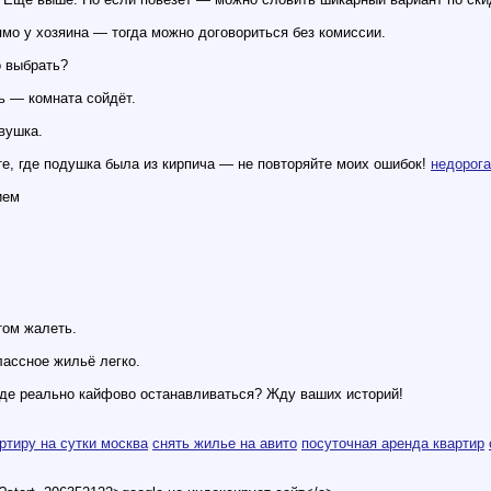
ямо у хозяина — тогда можно договориться без комиссии.
о выбрать?
ь — комната сойдёт.
вушка.
те, где подушка была из кирпича — не повторяйте моих ошибок!
недорога
ием
том жалеть.
лассное жильё легко.
где реально кайфово останавливаться? Жду ваших историй!
ртиру на сутки москва
снять жилье на авито
посуточная аренда квартир