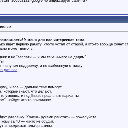
t?start=206352122>google не индексирует сайт</a>
омпанию
озможности! У меня для вас интересная тема.
лько ищет первую работу, кто-то устал от старой, а кто-то вообще хочет
льно может помочь.
дник и не "заплати — и мы тебе ничего не дадим".
ты.
 я получил поддержку, а не шаблонную отписку.
та для вас
рму, и всё — дальше тебе помогут.
а, которые знают, что делают.
что умеешь, и подбирают реальные варианты.
ом”, найдут что-то приличное.
йдут удалёнку. Хочешь руками работать — пожалуйста.
 кому за 40 — никто не осудит.
ут и предложат альтернативы.