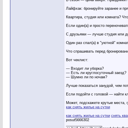
Лайфхак: бронируйте заранее и пр
Квартира, студия или комната? Чт
Если один(а) и просто переночеват
С друзьями — лучше студия или д
Один раз спал(а) в "уютной" комна
Что спрашивать перед бронирован
Вот чеклист:
— Входит ли уборка?
— Есть ли круглосуточный заезд?
— Шумно ли по ночам?
Лучше показаться занудой, чем по
Если подойти с головой — найти к
Может, подскажете крутые места, 
как снять жилье на сутки
как снять жилье на сутки
снять ква
posut5666302
__________________