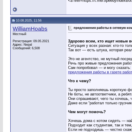
<a href=https://t.me/SpeedyIndexBo
10.08.2025, 11:56
WilliamHoabs
предложения работы в сетевую к
Местный
Здорово всем, кто ищет новые в
Регистрация: 09.05.2021
Адрес: Nepal
Ситуация у всех разная: кто-то то
Сообщений: 6,508
Так вот — есть штука, которая реа
Это не агентство, не мутный посре
Речь про живые предложения рабо
Сам попробовал — и могу сказать:
предложения работы в газете рабо
Что к чему?
Ты просто заполняешь короткую фо
Не боты, не автоответчики, а ребят
Они спрашивают, чего ты хочешь, 
Даже если “работал только грузчик
Чем могут помочь?
Хочешь дома с котом сидеть — на
Подходит как студентам, так и тем,
Если не подходишь — честно скаж