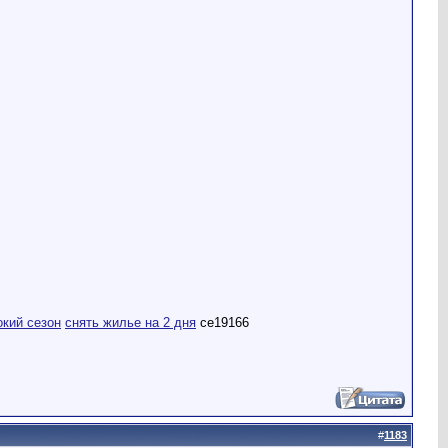
окий сезон
снять жилье на 2 дня
ce19166
#
1183