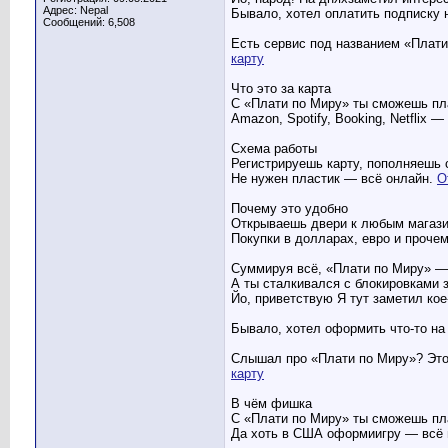
Адрес: Nepal
Бывало, хотел оплатить подписку 
Сообщений: 6,508
Есть сервис под названием «Плати
карту
Что это за карта
С «Плати по Миру» ты сможешь пла
Amazon, Spotify, Booking, Netflix 
Схема работы
Регистрируешь карту, пополняешь 
Не нужен пластик — всё онлайн.
О
Почему это удобно
Открываешь двери к любым магази
Покупки в долларах, евро и прочем
Суммируя всё, «Плати по Миру» — 
А ты сталкивался с блокировками 
Йо, приветствую Я тут заметил кое
Бывало, хотел оформить что-то на
Слышал про «Плати по Миру»? Это 
карту
В чём фишка
С «Плати по Миру» ты сможешь пла
Да хоть в США оформиигру — всё 