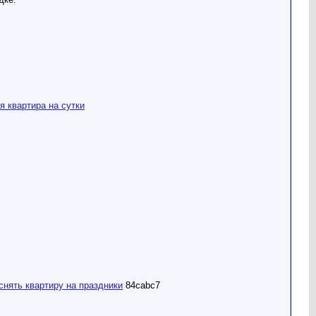
я квартира на сутки
снять квартиру на праздники
84cabc7