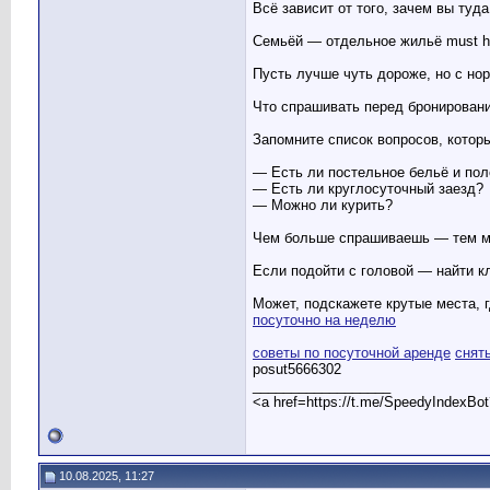
Всё зависит от того, зачем вы туда
Семьёй — отдельное жильё must h
Пусть лучше чуть дороже, но с н
Что спрашивать перед бронирован
Запомните список вопросов, котор
— Есть ли постельное бельё и пол
— Есть ли круглосуточный заезд?
— Можно ли курить?
Чем больше спрашиваешь — тем м
Если подойти с головой — найти к
Может, подскажете крутые места, 
посуточно на неделю
советы по посуточной аренде
снят
posut5666302
__________________
<a href=https://t.me/SpeedyIndexBo
10.08.2025, 11:27