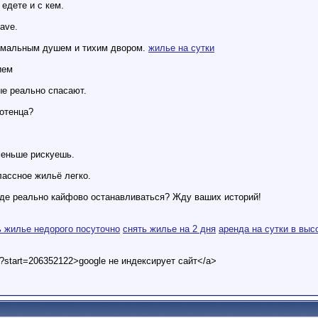
 едете и с кем.
ave.
ормальным душем и тихим двором.
жилье на сутки
ием
ые реально спасают.
отенца?
еньше рискуешь.
лассное жильё легко.
где реально кайфово останавливаться? Жду ваших историй!
ь жилье недорого посуточно
снять жилье на 2 дня
аренда на сутки в выс
t?start=206352122>google не индексирует сайт</a>