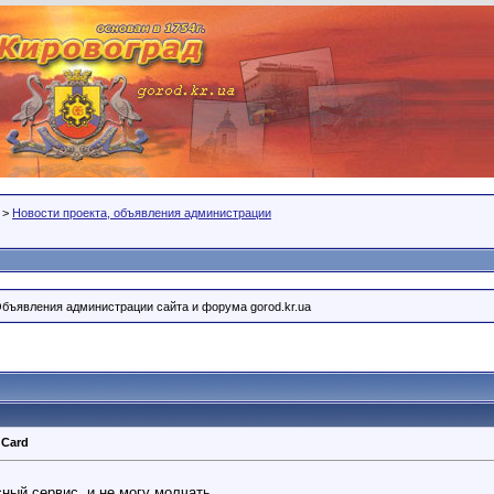
>
Новости проекта, объявления администрации
Объявления администрации сайта и форума gorod.kr.ua
 Card
ный сервис, и не могу молчать.