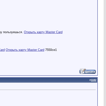
азу пользуешься.
Открыть карту Master Card
Card
Открыть карту Master Card
7550ce1
#
1182