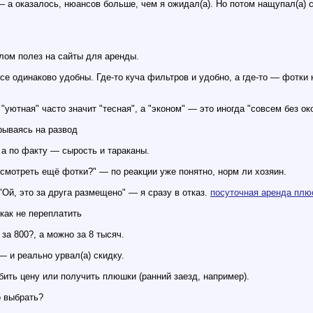
— а оказалось, нюансов больше, чем я ожидал(а). Но потом нащупал(а) с
лом полез на сайты для аренды.
се одинаково удобны. Где-то куча фильтров и удобно, а где-то — фотки
"уютная" часто значит "тесная", а "эконом" — это иногда "совсем без око
рываясь на развод
 а по факту — сырость и тараканы.
смотреть ещё фотки?" — по реакции уже понятно, норм ли хозяин.
Ой, это за друга размещено" — я сразу в отказ.
посуточная аренда плю
как не переплатить
за 800?, а можно за 8 тысяч.
— и реально урвал(а) скидку.
ть цену или получить плюшки (ранний заезд, например).
о выбрать?