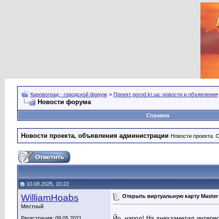
Кировоград - городской форум
>
Проект gorod.kr.ua: новости и объявления
Новости форума
Справка
Новости проекта, объявления администрации
Новости проекта. 
10.08.2025, 10:22
WilliamHoabs
Открыть виртуальную карту Master
Местный
Йо, народ! На дняхзаметил интерес
Регистрация: 09.05.2021