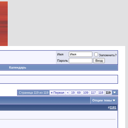
Имя
Запомнить?
Пароль
Календарь
Страница 119 из 119
«
Первая
<
19
69
109
117
118
119
Опции темы
#
1181