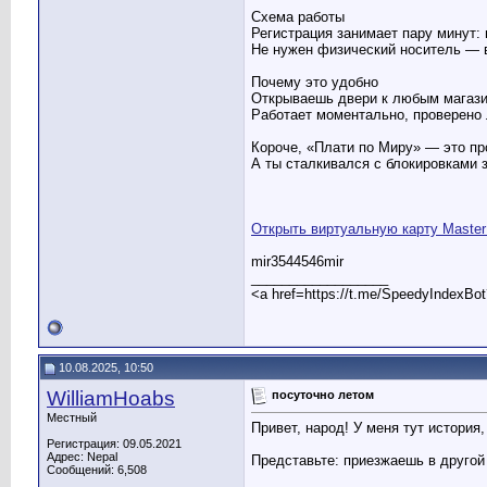
Схема работы
Регистрация занимает пару минут: 
Не нужен физический носитель — 
Почему это удобно
Открываешь двери к любым магази
Работает моментально, проверено 
Короче, «Плати по Миру» — это пр
А ты сталкивался с блокировками 
Открыть виртуальную карту Master
mir3544546mir
__________________
<a href=https://t.me/SpeedyIndexBo
10.08.2025, 10:50
WilliamHoabs
посуточно летом
Местный
Привет, народ! У меня тут история,
Регистрация: 09.05.2021
Адрес: Nepal
Представьте: приезжаешь в другой 
Сообщений: 6,508