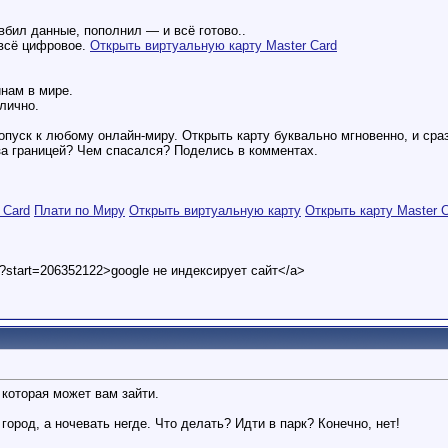
вбил данные, пополнил — и всё готово..
всё цифровое.
Открыть виртуальную карту Master Card
нам в мире.
лично.
опуск к любому онлайн-миру. Открыть карту буквально мгновенно, и ср
за границей? Чем спасался? Поделись в комментах.
 Card
Плати по Миру
Открыть виртуальную карту
Открыть карту Master 
t?start=206352122>google не индексирует сайт</a>
 которая может вам зайти.
город, а ночевать негде. Что делать? Идти в парк? Конечно, нет!