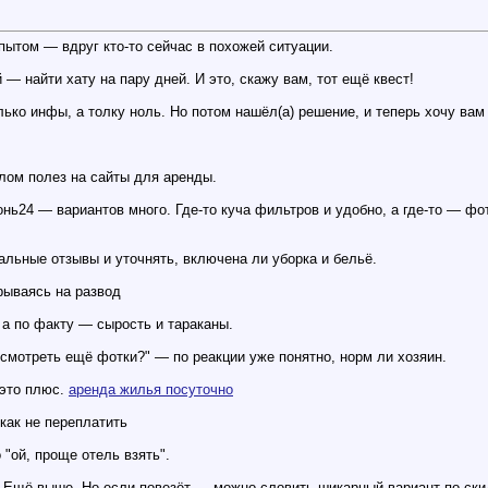
пытом — вдруг кто-то сейчас в похожей ситуации.
 — найти хату на пару дней. И это, скажу вам, тот ещё квест!
лько инфы, а толку ноль. Но потом нашёл(а) решение, и теперь хочу вам
лом полез на сайты для аренды.
нь24 — вариантов много. Где-то куча фильтров и удобно, а где-то — фо
льные отзывы и уточнять, включена ли уборка и бельё.
рываясь на развод
 а по факту — сырость и тараканы.
смотреть ещё фотки?" — по реакции уже понятно, норм ли хозяин.
 это плюс.
аренда жилья посуточно
как не переплатить
"ой, проще отель взять".
 Ещё выше. Но если повезёт — можно словить шикарный вариант по ски