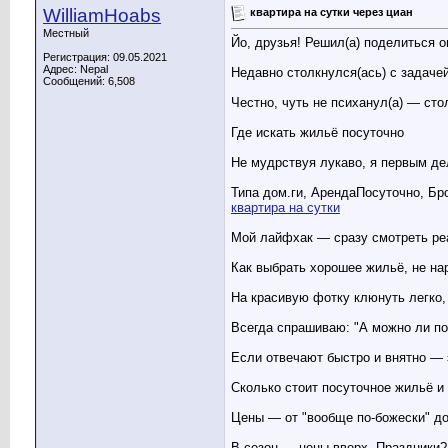
WilliamHoabs
квартира на сутки через циан
Местный
Йо, друзья! Решил(а) поделиться о
Регистрация: 09.05.2021
Адрес: Nepal
Недавно столкнулся(ась) с задачей
Сообщений: 6,508
Честно, чуть не психанул(а) — сто
Где искать жильё посуточно
Не мудрствуя лукаво, я первым де
Типа дом.ги, АрендаПосуточно, Бро
квартира на сутки
Мой лайфхак — сразу смотреть реа
Как выбрать хорошее жильё, не на
На красивую фотку клюнуть легко,
Всегда спрашиваю: "А можно ли по
Если отвечают быстро и внятно —
Сколько стоит посуточное жильё и 
Цены — от "вообще по-божески" до 
В сезон — цены вверх. Праздники?