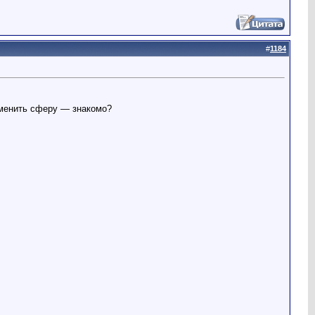
#
1184
 сменить сферу — знакомо?