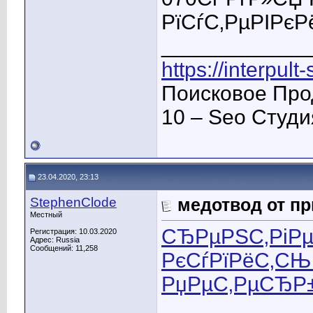
РїСѓС‚РµРІРєР
____________
https://interpult
Поисковое Про
10 – Seo Студ
23.04.2020, 23:13
StephenClode
медотвод от пр
Местный
СЂРµРЅС‚РіРµ
Регистрация: 10.03.2020
Адрес: Russia
Сообщений: 11,258
РєСѓРїРёС‚СЊ 
РџРµС‚РµСЂР
____________