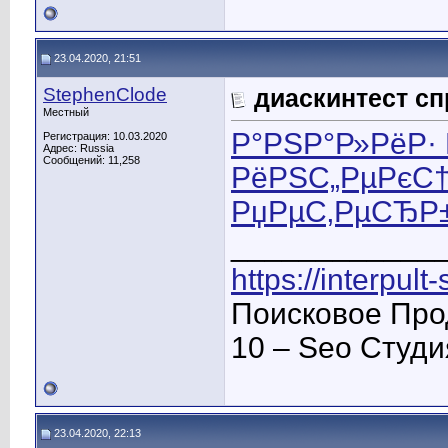
23.04.2020, 21:51
StephenClode
диаскинтест сп
Местный
Р°РЅР°Р»РёР·
Регистрация: 10.03.2020
Адрес: Russia
Сообщений: 11,258
РёРЅС„РµРєС†
РџРµС‚РµСЂР
____________
https://interpult
Поисковое Про
10 – Seo Студ
23.04.2020, 22:13