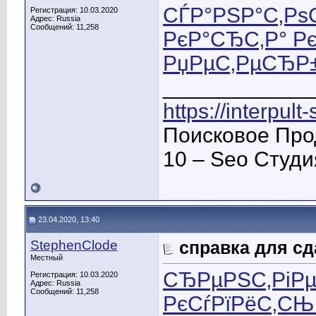
СЃР°РЅР°С‚Р
Регистрация: 10.03.2020
Адрес: Russia
Сообщений: 11,258
РєР°СЂС‚Р° Рє
РџРµС‚РµСЂР
____________
https://interpult
Поисковое Про
10 – Seo Студ
23.04.2020, 13:40
StephenClode
справка для сд
Местный
СЂРµРЅС‚РіРµ
Регистрация: 10.03.2020
Адрес: Russia
Сообщений: 11,258
РєСѓРїРёС‚СЊ 