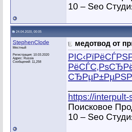
10 – Seo Студ
24.04.2020, 00:05
StephenClode
медотвод от пр
Местный
РІС‹РїРёСЃРЅ
Регистрация: 10.03.2020
Адрес: Russia
Сообщений: 11,258
РёСЃС‚РѕСЂРё
СЂРµР±РµРЅР
____________
https://interpult
Поисковое Про
10 – Seo Студ