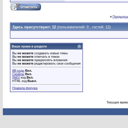
«
Предыдущ
Здесь присутствуют: 12
(пользователей: 0 , гостей: 12)
Ваши права в разделе
Вы
не можете
создавать новые темы
Вы
не можете
отвечать в темах
Вы
не можете
прикреплять вложения
Вы
не можете
редактировать свои сообщения
BB коды
Вкл.
Смайлы
Вкл.
[IMG]
код
Вкл.
HTML код
Выкл.
Правила форума
Текущее врем