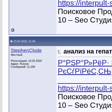
https://interpult
Поисковое Про
10 – Seo Студ
23.04.2020, 21:06
StephenClode
анализ на гепат
Местный
Р°РЅР°Р»РёР· 
Регистрация: 10.03.2020
Адрес: Russia
Сообщений: 11,258
РєСѓРїРёС‚СЊ
____________
https://interpult
Поисковое Про
10 – Seo Студ