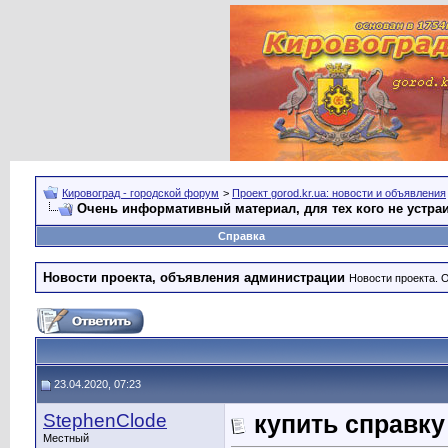
Кировоград - городской форум
>
Проект gorod.kr.ua: новости и объявления
Очень информативный материал, для тех кого не устра
Справка
Новости проекта, объявления администрации
Новости проекта. 
23.04.2020, 07:23
StephenClode
купить справку
Местный