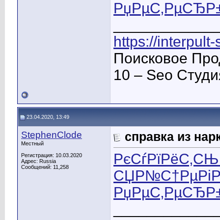
РџРµС‚РµСЂР
____________
https://interpult
Поисковое Про
10 – Seo Студ
23.04.2020, 13:49
StephenClode
справка из нар
Местный
РєСѓРїРёС‚СЊ 
Регистрация: 10.03.2020
Адрес: Russia
Сообщений: 11,258
СЏР№С†РµРіР»
РџРµС‚РµСЂР
____________