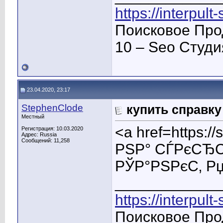
https://interpult
Поисковое Про
10 – Seo Студ
23.04.2020, 23:17
StephenClode
купить справку
Местный
<a href=https:
Регистрация: 10.03.2020
Адрес: Russia
Сообщений: 11,258
РЅР° СЃРєСЂС
РЎР°РЅРєС‚ Р
____________
https://interpult
Поисковое Про