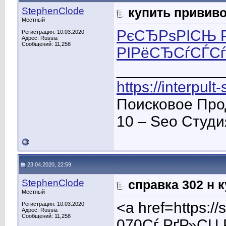
StephenClode
купить прививо
Местный
РєСЂРѕРІСЊ Р
Регистрация: 10.03.2020
Адрес: Russia
Сообщений: 11,258
РІРёСЂСѓСЃС
____________
https://interpult
Поисковое Про
10 – Seo Студ
23.04.2020, 22:59
StephenClode
справка 302 н 
Местный
<a href=https:
Регистрация: 10.03.2020
Адрес: Russia
Сообщений: 11,258
070Сѓ РґР»СЏ