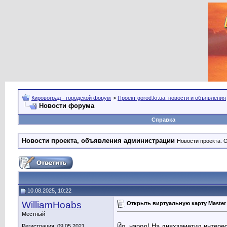
Кировоград - городской форум
>
Проект gorod.kr.ua: новости и объявления
Новости форума
Справка
Новости проекта, объявления администрации
Новости проекта. 
10.08.2025, 10:22
WilliamHoabs
Открыть виртуальную карту Master
Местный
Йо, народ! На дняхзаметил интерес
Регистрация: 09.05.2021