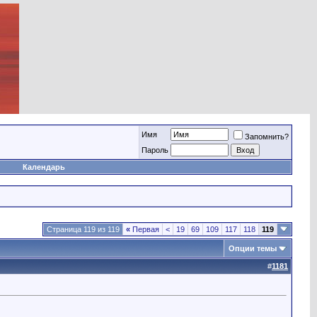
Имя
Запомнить?
Пароль
Календарь
Страница 119 из 119
«
Первая
<
19
69
109
117
118
119
Опции темы
#
1181