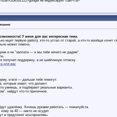
t?start=206352122>google не индексирует сайт</a>
омпанию
озможности! У меня для вас интересная тема.
лько ищет первую работу, кто-то устал от старой, а кто-то вообще хочет
льно может помочь.
дник и не "заплати — и мы тебе ничего не дадим".
ты.
 я получил поддержку, а не шаблонную отписку.
та для вас
рму, и всё — дальше тебе помогут.
а, которые знают, что делают.
что умеешь, и подбирают реальные варианты.
ом”, найдут что-то приличное.
йдут удалёнку. Хочешь руками работать — пожалуйста.
 кому за 40 — никто не осудит.
ут и предложат альтернативы.