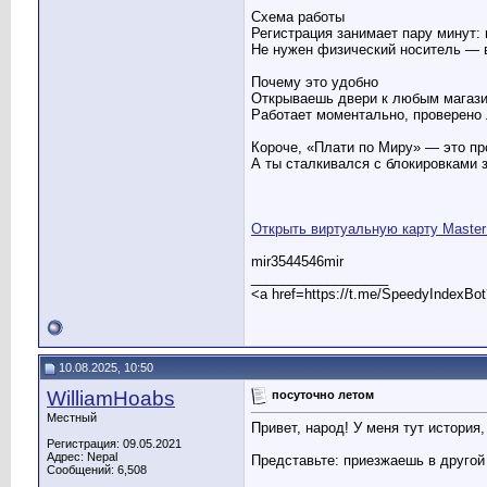
Схема работы
Регистрация занимает пару минут: 
Не нужен физический носитель — 
Почему это удобно
Открываешь двери к любым магази
Работает моментально, проверено 
Короче, «Плати по Миру» — это пр
А ты сталкивался с блокировками 
Открыть виртуальную карту Master
mir3544546mir
__________________
<a href=https://t.me/SpeedyIndexBo
10.08.2025, 10:50
WilliamHoabs
посуточно летом
Местный
Привет, народ! У меня тут история,
Регистрация: 09.05.2021
Адрес: Nepal
Представьте: приезжаешь в другой 
Сообщений: 6,508