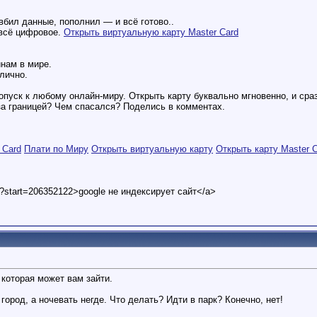
вбил данные, пополнил — и всё готово..
всё цифровое.
Открыть виртуальную карту Master Card
нам в мире.
лично.
опуск к любому онлайн-миру. Открыть карту буквально мгновенно, и ср
за границей? Чем спасался? Поделись в комментах.
 Card
Плати по Миру
Открыть виртуальную карту
Открыть карту Master 
t?start=206352122>google не индексирует сайт</a>
 которая может вам зайти.
город, а ночевать негде. Что делать? Идти в парк? Конечно, нет!