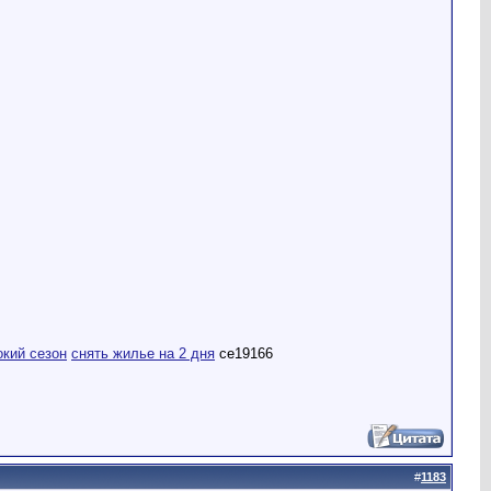
окий сезон
снять жилье на 2 дня
ce19166
#
1183