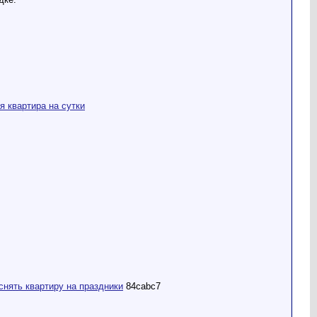
я квартира на сутки
снять квартиру на праздники
84cabc7