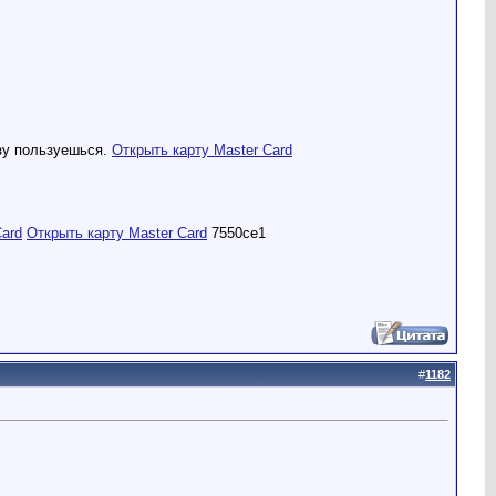
азу пользуешься.
Открыть карту Master Card
Card
Открыть карту Master Card
7550ce1
#
1182