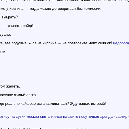
ямо у хозяина — тогда можно договориться без комиссии.
о выбрать?
ь — комната сойдёт.
вушка.
те, где подушка была из кирпича — не повторяйте моих ошибок!
недорога
ием
том жалеть.
лассное жильё легко.
где реально кайфово останавливаться? Жду ваших историй!
ртиру на сутки москва
снять жилье на авито
посуточная аренда квартир