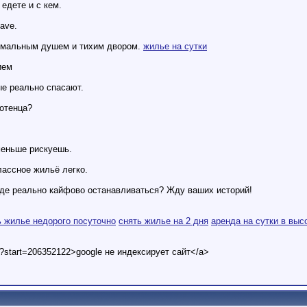
 едете и с кем.
ave.
ормальным душем и тихим двором.
жилье на сутки
ием
ые реально спасают.
отенца?
еньше рискуешь.
лассное жильё легко.
где реально кайфово останавливаться? Жду ваших историй!
ь жилье недорого посуточно
снять жилье на 2 дня
аренда на сутки в выс
t?start=206352122>google не индексирует сайт</a>