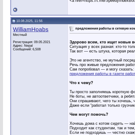
<a href=https://t.me/SpeedyIndexBo
10.08.2025, 11:56
WilliamHoabs
предложения работы в сетевую к
Местный
Здорово всем, кто ищет новые в
Регистрация: 09.05.2021
Адрес: Nepal
Ситуация у всех разная: кто-то то
Сообщений: 6,508
Так вот — есть штука, которая реа
Это не агентство, не мутный посре
Речь про живые предложения рабо
Сам попробовал — и могу сказать:
предложения работы в газете рабо
Что к чему?
Ты просто заполняешь короткую фо
Не боты, не автоответчики, а ребят
Они спрашивают, чего ты хочешь, 
Даже если “работал только грузчик
Чем могут помочь?
Хочешь дома с котом сидеть — на
Подходит как студентам, так и тем,
Если не подходишь — честно скаж