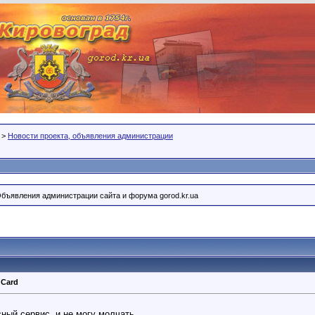
>
Новости проекта, объявления администрации
Объявления администрации сайта и форума gorod.kr.ua
 Card
ный сервис, и не могу молчать.