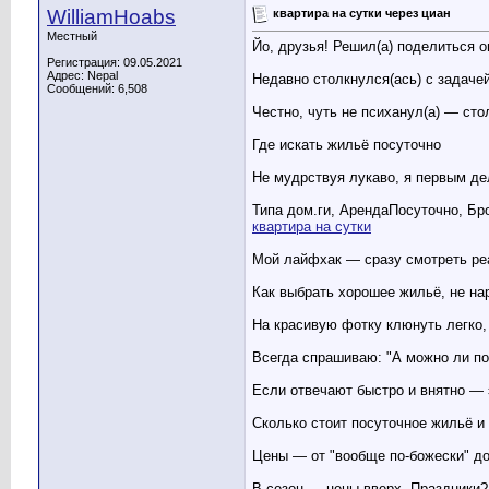
WilliamHoabs
квартира на сутки через циан
Местный
Йо, друзья! Решил(а) поделиться о
Регистрация: 09.05.2021
Адрес: Nepal
Недавно столкнулся(ась) с задачей
Сообщений: 6,508
Честно, чуть не психанул(а) — сто
Где искать жильё посуточно
Не мудрствуя лукаво, я первым де
Типа дом.ги, АрендаПосуточно, Бро
квартира на сутки
Мой лайфхак — сразу смотреть реа
Как выбрать хорошее жильё, не на
На красивую фотку клюнуть легко,
Всегда спрашиваю: "А можно ли по
Если отвечают быстро и внятно —
Сколько стоит посуточное жильё и 
Цены — от "вообще по-божески" до 
В сезон — цены вверх. Праздники?