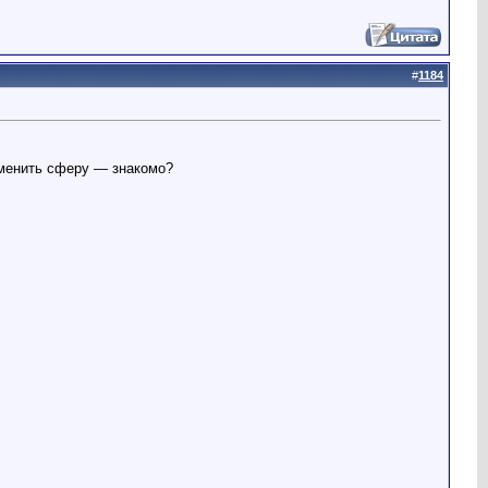
#
1184
 сменить сферу — знакомо?