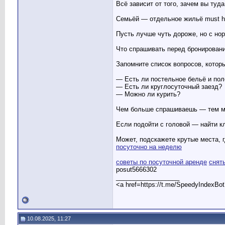
Всё зависит от того, зачем вы туда
Семьёй — отдельное жильё must h
Пусть лучше чуть дороже, но с н
Что спрашивать перед бронирован
Запомните список вопросов, котор
— Есть ли постельное бельё и пол
— Есть ли круглосуточный заезд?
— Можно ли курить?
Чем больше спрашиваешь — тем м
Если подойти с головой — найти к
Может, подскажете крутые места, 
посуточно на неделю
советы по посуточной аренде
снят
posut5666302
__________________
<a href=https://t.me/SpeedyIndexBo
10.08.2025, 11:27