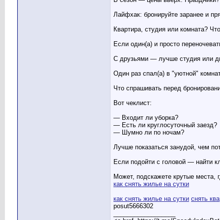
Лайфхак: бронируйте заранее и пр
Квартира, студия или комната? Чт
Если один(а) и просто переночеват
С друзьями — лучше студия или д
Один раз спал(а) в "уютной" комна
Что спрашивать перед бронирован
Вот чеклист:
— Входит ли уборка?
— Есть ли круглосуточный заезд?
— Шумно ли по ночам?
Лучше показаться занудой, чем по
Если подойти с головой — найти к
Может, подскажете крутые места, 
как снять жилье на сутки
как снять жилье на сутки
снять ква
posut5666302
__________________