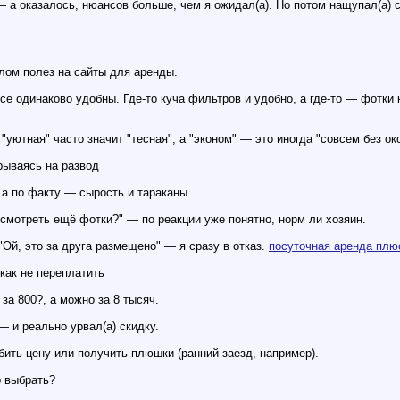
— а оказалось, нюансов больше, чем я ожидал(а). Но потом нащупал(а) с
лом полез на сайты для аренды.
се одинаково удобны. Где-то куча фильтров и удобно, а где-то — фотки
"уютная" часто значит "тесная", а "эконом" — это иногда "совсем без око
рываясь на развод
 а по факту — сырость и тараканы.
смотреть ещё фотки?" — по реакции уже понятно, норм ли хозяин.
Ой, это за друга размещено" — я сразу в отказ.
посуточная аренда плю
как не переплатить
за 800?, а можно за 8 тысяч.
— и реально урвал(а) скидку.
ть цену или получить плюшки (ранний заезд, например).
о выбрать?