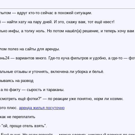
пытом — вдруг кто-то сейчас в похожей ситуации.
 — найти хату на пару дней. И это, скажу вам, тот ещё квест!
лько инфы, а толку ноль. Но потом нашёл(а) решение, и теперь хочу вам
лом полез на сайты для аренды.
нь24 — вариантов много. Где-то куча фильтров и удобно, а где-то — фо
льные отзывы и уточнять, включена ли уборка и бельё.
рываясь на развод
 а по факту — сырость и тараканы.
смотреть ещё фотки?" — по реакции уже понятно, норм ли хозяин.
 это плюс.
аренда жилья посуточно
как не переплатить
"ой, проще отель взять".
 Ещё выше. Но если повезёт — можно словить шикарный вариант по ски