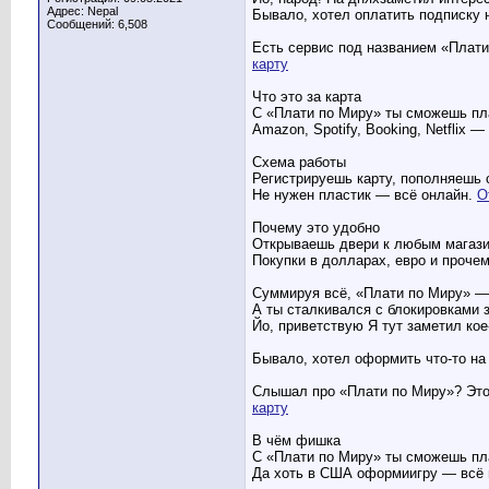
Адрес: Nepal
Бывало, хотел оплатить подписку 
Сообщений: 6,508
Есть сервис под названием «Плати
карту
Что это за карта
С «Плати по Миру» ты сможешь пла
Amazon, Spotify, Booking, Netflix 
Схема работы
Регистрируешь карту, пополняешь 
Не нужен пластик — всё онлайн.
О
Почему это удобно
Открываешь двери к любым магази
Покупки в долларах, евро и прочем
Суммируя всё, «Плати по Миру» — 
А ты сталкивался с блокировками 
Йо, приветствую Я тут заметил кое
Бывало, хотел оформить что-то на
Слышал про «Плати по Миру»? Это 
карту
В чём фишка
С «Плати по Миру» ты сможешь пла
Да хоть в США оформиигру — всё 