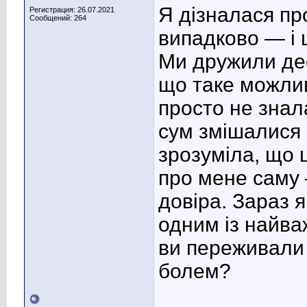
Я дізналася пр
Регистрация: 26.07.2021
Сообщений: 264
випадково — і ц
Ми дружили деся
що таке можлив
просто не знала
сум змішалися 
зрозуміла, що 
про мене саму 
довіра. Зараз я
одним із найваж
ви переживали 
болем?