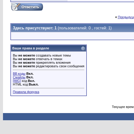
«
Предыдущ
Здесь присутствуют: 1
(пользователей: 0 , гостей: 1)
Ваши права в разделе
Вы
не можете
создавать новые темы
Вы
не можете
отвечать в темах
Вы
не можете
прикреплять вложения
Вы
не можете
редактировать свои сообщения
BB коды
Вкл.
Смайлы
Вкл.
[IMG]
код
Вкл.
HTML код
Выкл.
Правила форума
Текущее врем