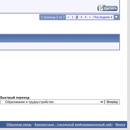
Страница 2 из 7
<
1
2
3
4
>
Последняя
»
Быстрый переход
Обратная связь
-
Кировоград - городской информационный сайт
-
Вверх