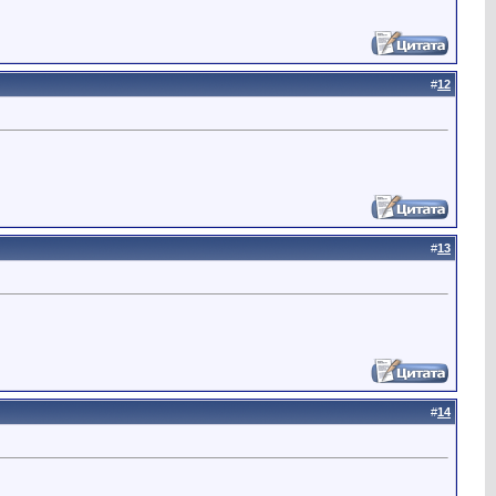
#
12
#
13
#
14