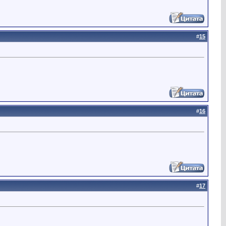
#
15
#
16
#
17