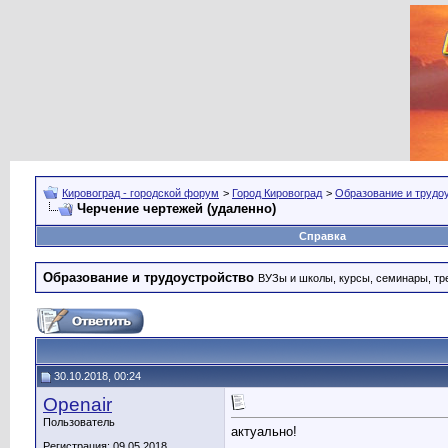
Кировоград - городской форум
>
Город Кировоград
>
Образование и трудо
Черчение чертежей (удаленно)
Справка
Образование и трудоустройство
ВУЗы и школы, курсы, семинары, тре
30.10.2018, 00:24
Openair
Пользователь
актуально!
Регистрация: 09.05.2018