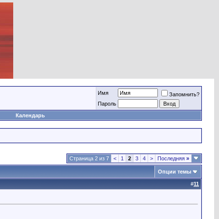
Имя
Запомнить?
Пароль
Календарь
Страница 2 из 7
<
1
2
3
4
>
Последняя
»
Опции темы
#
11