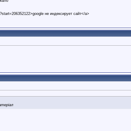
ркало
t?start=206352122>google не индексирует сайт</a>
атеріал