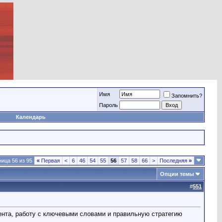
Имя
Запомнить?
Пароль
Календарь
ица 56 из 95
«
Первая
<
6
46
54
55
56
57
58
66
>
Последняя
»
Опции темы
#
551
ента, работу с ключевыми словами и правильную стратегию