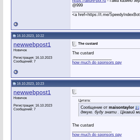
https://allure-pol.ru
- Гама казино зе
@999
__________________
<a href=https://t.me/SpeedyIndexBo
16.10.2023, 10:22
newwebpost1
The custard
Новичок
The custard
__________________
Регистрация: 16.10.2023
Сообщений: 7
how much do sponsors pay
16.10.2023, 10:23
newwebpost1
Новичок
Цитата:
Регистрация: 16.10.2023
Сообщение от
maisontaylor
Сообщений: 7
дякую. буду знати . Цікавий м
The custard
__________________
how much do sponsors pay