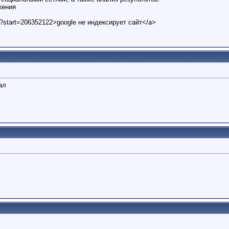
жения
t?start=206352122>google не индексирует сайт</a>
ал