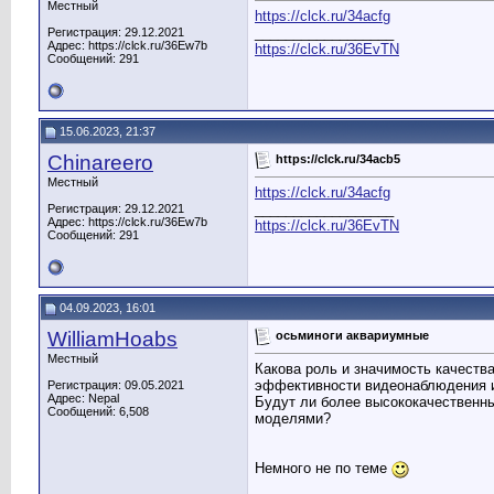
Местный
https://clck.ru/34acfg
__________________
Регистрация: 29.12.2021
Адрес: https://clck.ru/36Ew7b
https://clck.ru/36EvTN
Сообщений: 291
15.06.2023, 21:37
Chinareero
https://clck.ru/34acb5
Местный
https://clck.ru/34acfg
__________________
Регистрация: 29.12.2021
Адрес: https://clck.ru/36Ew7b
https://clck.ru/36EvTN
Сообщений: 291
04.09.2023, 16:01
WilliamHoabs
осьминоги аквариумные
Местный
Какова роль и значимость качеств
эффективности видеонаблюдения и
Регистрация: 09.05.2021
Адрес: Nepal
Будут ли более высококачественн
Сообщений: 6,508
моделями?
Немного не по теме