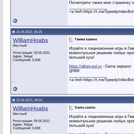
Посмотрите также мою страничку 
__________________
<a href=https://t.me/SpeedyIndexBo
15.09.2023, 06:25
WilliamHoabs
Гамма казино
Местный
Играйте в лицензионные игры в Га
моментальное решение любых пробл
Регистрация: 09.05.2021
Адрес: Nepal
большой куш!
Сообщений: 6,508
https://allure-pol.ru
- Gama зеркало
@999
__________________
<a href=https://t.me/SpeedyIndexBo
15.09.2023, 08:04
WilliamHoabs
Gama casino
Местный
Играйте в лицензионные игры в Га
моментальное решение любых пробл
Регистрация: 09.05.2021
Адрес: Nepal
большой куш!
Сообщений: 6,508