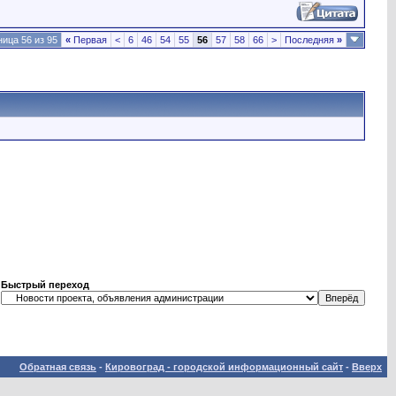
ица 56 из 95
«
Первая
<
6
46
54
55
56
57
58
66
>
Последняя
»
Быстрый переход
Обратная связь
-
Кировоград - городской информационный сайт
-
Вверх