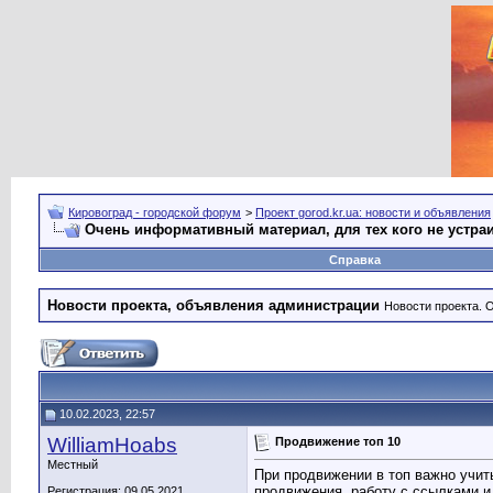
Кировоград - городской форум
>
Проект gorod.kr.ua: новости и объявления
Очень информативный материал, для тех кого не устра
Справка
Новости проекта, объявления администрации
Новости проекта. 
10.02.2023, 22:57
WilliamHoabs
Продвижение топ 10
Местный
При продвижении в топ важно учит
продвижения, работу с ссылками и
Регистрация: 09.05.2021