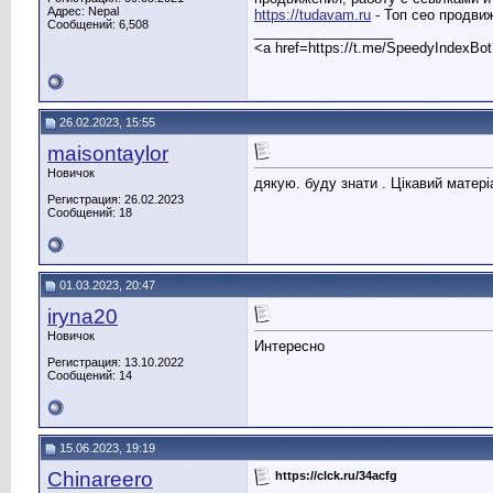
Адрес: Nepal
https://tudavam.ru
- Топ сео продви
Сообщений: 6,508
__________________
<a href=https://t.me/SpeedyIndexBo
26.02.2023, 15:55
maisontaylor
Новичок
дякую. буду знати . Цікавий матері
Регистрация: 26.02.2023
Сообщений: 18
01.03.2023, 20:47
iryna20
Новичок
Интересно
Регистрация: 13.10.2022
Сообщений: 14
15.06.2023, 19:19
Chinareero
https://clck.ru/34acfg