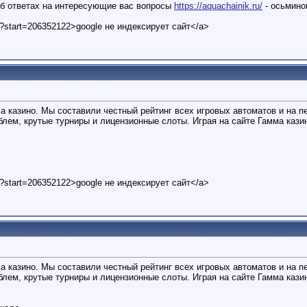
об ответах на интересующие вас вопросы
https://aquachainik.ru/
- осьмино
t?start=206352122>google не индексирует сайт</a>
ма казино. Мы составили честный рейтинг всех игровых автоматов и на 
ем, крутые турниры и лицензионные слоты. Играя на сайте Гамма казин
t?start=206352122>google не индексирует сайт</a>
ма казино. Мы составили честный рейтинг всех игровых автоматов и на 
ем, крутые турниры и лицензионные слоты. Играя на сайте Гамма казин