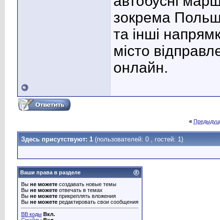
автобусні марш
зокрема Польщу
та інші напрямк
місто відправл
онлайн.
«
Предыдущ
Здесь присутствуют: 1
(пользователей: 0 , гостей: 1)
Ваши права в разделе
Вы
не можете
создавать новые темы
Вы
не можете
отвечать в темах
Вы
не можете
прикреплять вложения
Вы
не можете
редактировать свои сообщения
BB коды
Вкл.