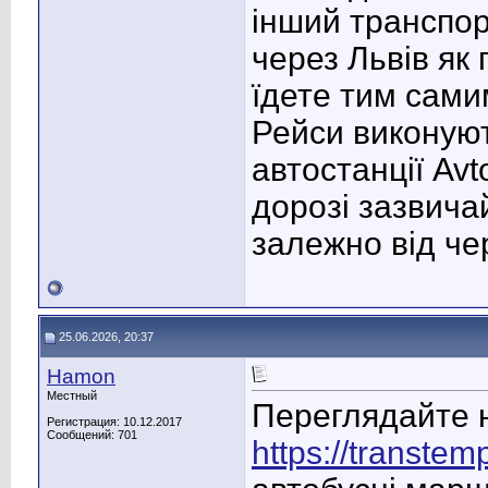
інший транспор
через Львів як 
їдете тим сами
Рейси виконуют
автостанції Avto
дорозі зазвича
залежно від чер
25.06.2026, 20:37
Hamon
Местный
Переглядайте н
Регистрация: 10.12.2017
Сообщений: 701
https://transtem