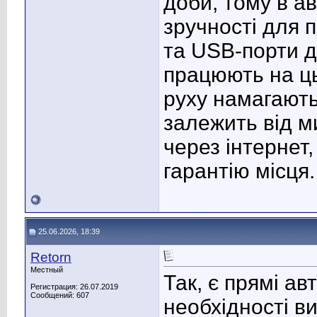
доби, тому в а
зручності для п
та USB-порти д
працюють на ць
руху намагають
залежить від м
через інтернет,
гарантію місця.
25.06.2026, 18:39
Retorn
Местный
Так, є прямі а
Регистрация: 26.07.2019
Сообщений: 607
необхідності в